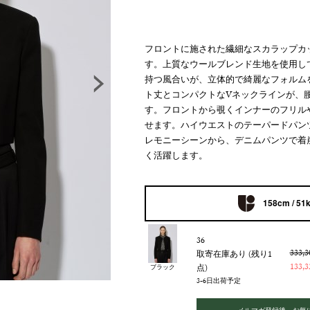
フロントに施された繊細なスカラップカ
す。上質なウールブレンド生地を使用し
持つ風合いが、立体的で綺麗なフォルム
ト丈とコンパクトなVネックラインが、
す。フロントから覗くインナーのフリル
せます。ハイウエストのテーパードパン
レモニーシーンから、デニムパンツで着
く活躍します。
158cm / 51
36
333,
取寄在庫あり (残り1
133,
点)
ブラック
3-6日出荷予定
メルマガ登録後、お気