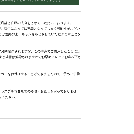
実店舗と在庫の共有をさせていただいております。
で、場合によっては完売となってしまう可能性がござい
にご連絡の上、キャンセルとさせていただきますことを
0分間確保されますが、この時点でご購入したことには
ますと確保は解除されますのでお早めにレジにお進み下さ
ンガーをお付けすることができませんので、予めご了承
トラスブルゴ各店での修理・お直しを承っておりませ
みください。
ト