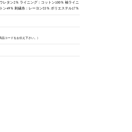
ウレタン2％ ライニング：コットン100％ 袖ライニ
トン49％ 刺繍糸：レーヨン83％ ポリエステル17％
商品コードをお伝え下さい。)