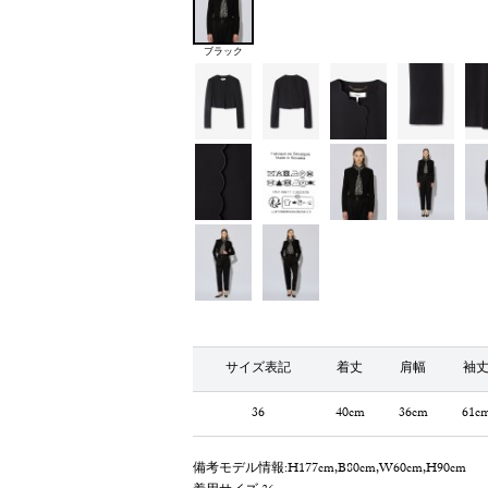
ブラック
サイズ表記
着丈
肩幅
袖
36
40cm
36cm
61c
備考
モデル情報:H177cm,B80cm,W60cm,H90cm