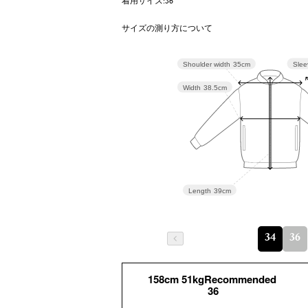
着用サイズ:36
サイズの測り方について
Slee
Shoulder width
35cm
Width
38.5cm
Length
39cm
34
36
158cm 51kgRecommended
36