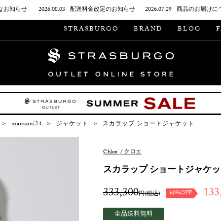
なお知らせ
2026.08.03
配送料金改定のお知らせ
2026.07.29
商品のお届けに
STRASBURGO
BRAND
BLOG
＞
manzoni24
＞
ジャケット
＞
スカラップ ショートジャケット
Chloe
/
クロエ
スカラップ ショートジャケッ
333,300
133
60%OFF
円(税込)
全品送料無料