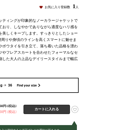
1
お気に入り登録数
人
ッティングが印象的なノーカラージャケットで
ており、しなやかでありながら適度なハリ感を
を美しくキープします。すっきりとしたショー
腰周りや身頃のラインを高くスマートに魅せま
やボウタイを引き立て、落ち着いた品格を漂わ
ツやフレアスカートを合わせたフォーマルなセ
崩した大人の上品なデイリースタイルまで幅広
kg
36
Find your size
300円 (税込)
320円 (税込)
に入り登録すると値下げなどの通知が届きます