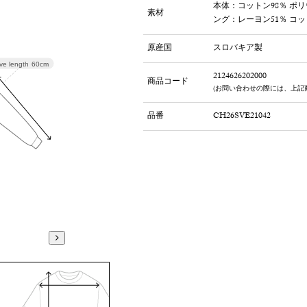
本体：コットン98％ ポリ
素材
ング：レーヨン51％ コッ
原産国
スロバキア製
ve length
60cm
2124626202000
商品コード
(お問い合わせの際には、上記
品番
CH26SVE21042