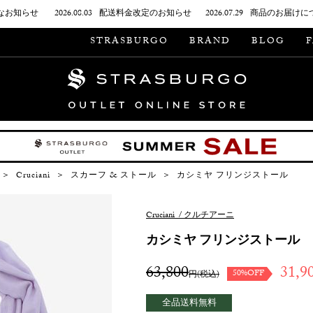
なお知らせ
2026.08.03
配送料金改定のお知らせ
2026.07.29
商品のお届けに
STRASBURGO
BRAND
BLOG
＞
Cruciani
＞
スカーフ & ストール
＞
カシミヤ フリンジストール
Cruciani
/
クルチアーニ
カシミヤ フリンジストール
63,800
31,9
50%OFF
円(税込)
全品送料無料