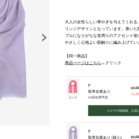
大人の女性らしい華やぎを与えてくれる
リンジデザインとなっています。巻いた
プルになりがちな首周りのアクセント使
やさしく心地よい肌触りに編み上げてい
【同一商品】
商品ページはこちら
←クリック
F
63,
取寄在庫あり
31,
3-6日出荷予定
ピンク
メルマガ登録後、お気
F
63,
取寄在庫あり (残り1