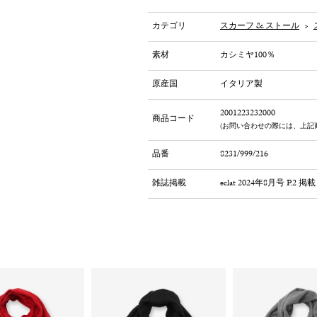
カテゴリ
スカーフ & ストール
>
素材
カシミヤ100％
原産国
イタリア製
2001223232000
商品コード
(お問い合わせの際には、上記
品番
8231/999/216
雑誌掲載
eclat 2024年8月号 P.2 掲載