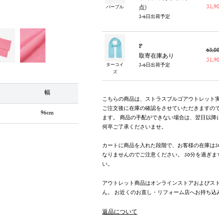
31,
点)
パープル
3-6日出荷予定
F
63,
取寄在庫あり
31,
ターコイ
3-6日出荷予定
ズ
幅
こちらの商品は、ストラスブルゴアウトレット
ご注文後に在庫の確認をさせていただきますの
96cm
ます。 商品の手配ができない場合は、翌日以降
何卒ご了承くださいませ。
カートに商品を入れた段階で、お客様の在庫は3
なりませんのでご注意ください。 30分を過ぎ
い。
アウトレット商品はオンラインストアおよびス
ん。 お近くのお直し・リフォーム店へお持ち込
返品について