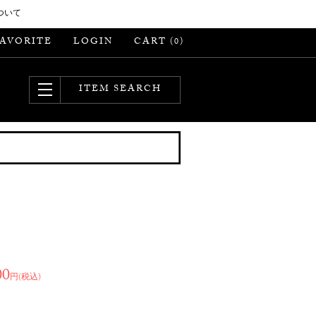
ついて
FAVORITE
LOGIN
CART (
)
0
ITEM SEARCH
00
円(税込)