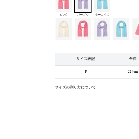
ピンク
パープル
ターコイズ
サイズ表記
全長
F
214cm
サイズの測り方について