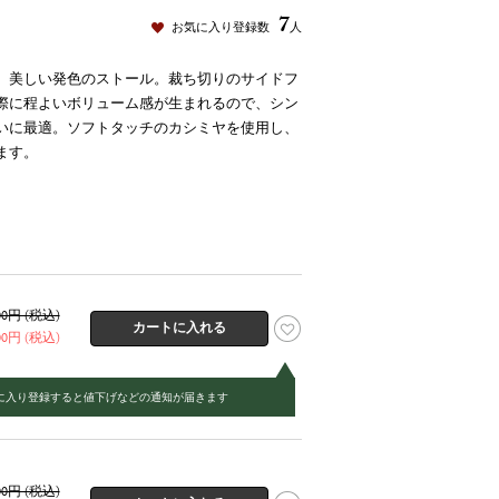
7
お気に入り登録数
人
、美しい発色のストール。裁ち切りのサイドフ
際に程よいボリューム感が生まれるので、シン
いに最適。ソフトタッチのカシミヤを使用し、
ます。
800円 (税込)
900円 (税込)
に入り登録すると値下げなどの通知が届きます
800円 (税込)