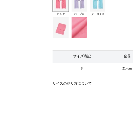
ピンク
パープル
ターコイズ
サイズ表記
全長
F
214cm
サイズの測り方について