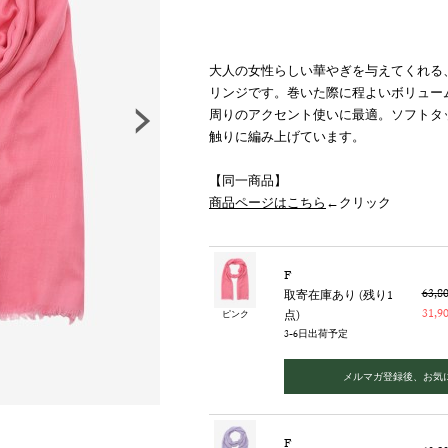
大人の女性らしい華やぎを与えてくれる
リンジです。巻いた際に程よいボリュー
周りのアクセント使いに最適。ソフトタ
触りに編み上げています。
【同一商品】
商品ページはこちら
←クリック
F
63,
取寄在庫あり (残り1
31,
点)
ピンク
3-6日出荷予定
メルマガ登録後、お気
F