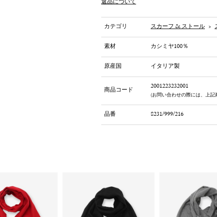
返品について
カテゴリ
スカーフ & ストール
>
素材
カシミヤ100％
原産国
イタリア製
2001223232001
商品コード
(お問い合わせの際には、上記
品番
8231/999/216