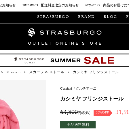
なお知らせ
2026.08.03
配送料金改定のお知らせ
2026.07.29
商品のお届けに
STRASBURGO
BRAND
BLOG
＞
Cruciani
＞
スカーフ & ストール
＞
カシミヤ フリンジストール
Cruciani
/
クルチアーニ
カシミヤ フリンジストール
63,800
31,9
50%OFF
円(税込)
全品送料無料