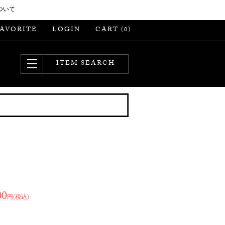
ついて
FAVORITE
LOGIN
CART (
)
0
ITEM SEARCH
00
円(税込)