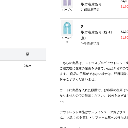
63,
取寄在庫あり
31,
3-6日出荷予定
パープル
F
63,
取寄在庫あり (残り2
31,
点)
ターコイ
ズ
3-6日出荷予定
幅
こちらの商品は、ストラスブルゴアウトレット
96cm
ご注文後に在庫の確認をさせていただきますの
ます。 商品の手配ができない場合は、翌日以降
何卒ご了承くださいませ。
カートに商品を入れた段階で、お客様の在庫は3
なりませんのでご注意ください。 30分を過ぎ
い。
アウトレット商品はオンラインストアおよびス
ん。 お近くのお直し・リフォーム店へお持ち込