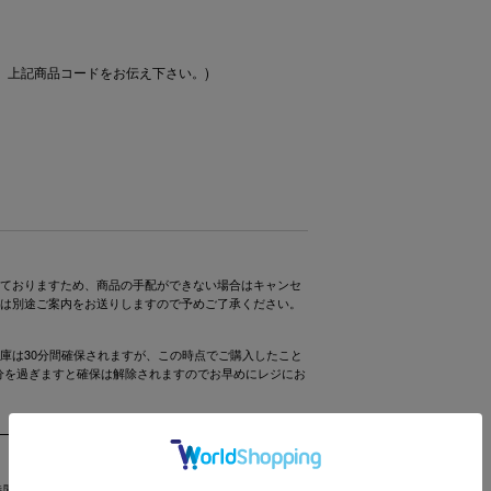
、上記商品コードをお伝え下さい。)
ておりますため、商品の手配ができない場合はキャンセ
は別途ご案内をお送りしますので予めご了承ください。
庫は30分間確保されますが、この時点でご購入したこと
0分を過ぎますと確保は解除されますのでお早めにレジにお
間 / 11:00-17:00 土日祝、年末年始を除く