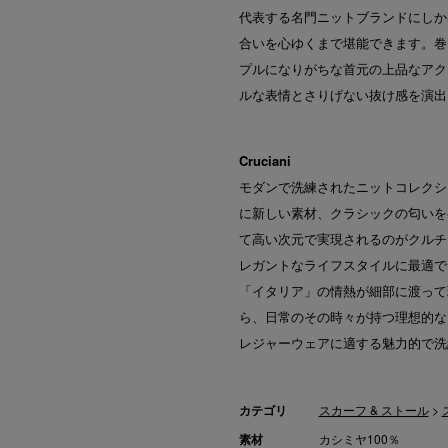
代表する名門ニットブランドにしか
合いを心ゆくまで堪能できます。巻
プルになりがちな首元の上品なアク
ルな表情とさりげない抜け感を演出
Cruciani
モダンで洗練されたニットコレクシ
に新しい素材、クラシックの匂いを
て高い次元で実現されるのがクルチア
レガントなライフスタイルに最適で
「イタリア」の情熱が細部に渡って
ら、日常のその時々が持つ理想的な
レジャーウェアに適する魅力的で洗
カテゴリ
スカーフ & ストール
>
素材
カシミヤ100％