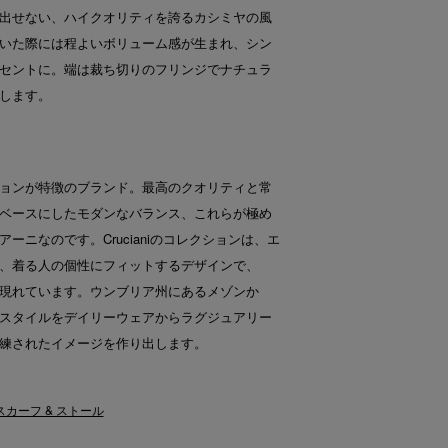
出せない、ハイクオリティを誇るカシミヤの風
いた際には程よいボリューム感が生まれ、シン
セントに。端は裁ち切りのフリンジでナチュラ
します。
ョンが特徴のブランド。最高のクオリティと常
ベースにしたモダンなバランス、これらが極め
ーニなのです。Crucianiのコレクションは、エ
、着る人の個性にフィットするデザインで、
現れています。ウンブリア州にあるメゾンか
スタイルをデイリーウェアからラグジュアリー
練されたイメージを作り出します。
スカーフ & ストール