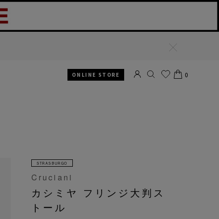
閉
じ
る
0
ONLINE STORE
SEARCH
お気
CART
に入
り
STRASBURGO
Cruciani
カシミヤ フリンジ大判ス
トール