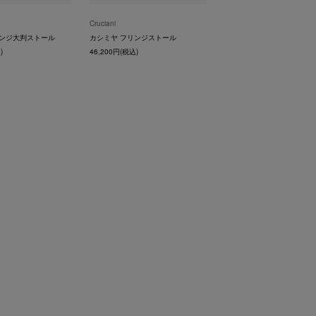
Cruciani
リンジ大判ストール
カシミヤ フリンジストール
)
46,200円(税込)