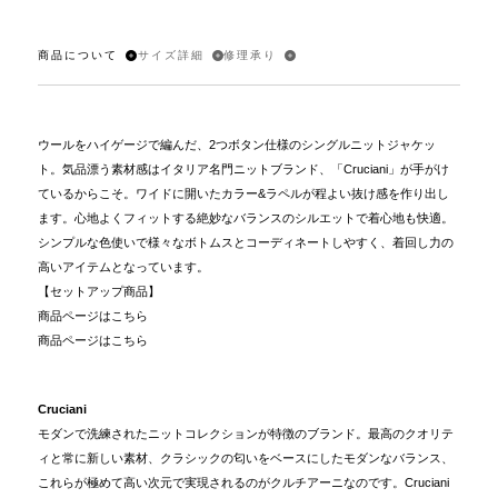
商品について
サイズ詳細
修理承り
ウールをハイゲージで編んだ、2つボタン仕様のシングルニットジャケッ
ト。気品漂う素材感はイタリア名門ニットブランド、「Cruciani」が手がけ
ているからこそ。ワイドに開いたカラー&ラペルが程よい抜け感を作り出し
ます。心地よくフィットする絶妙なバランスのシルエットで着心地も快適。
シンプルな色使いで様々なボトムスとコーディネートしやすく、着回し力の
高いアイテムとなっています。
【セットアップ商品】
商品ページはこちら
商品ページはこちら
Cruciani
モダンで洗練されたニットコレクションが特徴のブランド。最高のクオリテ
ィと常に新しい素材、クラシックの匂いをベースにしたモダンなバランス、
これらが極めて高い次元で実現されるのがクルチアーニなのです。Cruciani