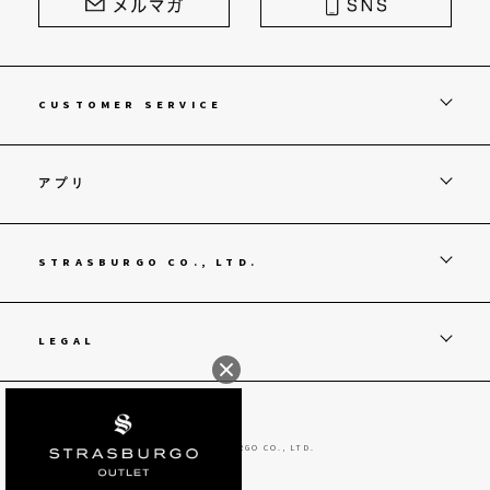
CUSTOMER SERVICE
アプリ
STRASBURGO CO., LTD.
LEGAL
© STRASBURGO CO., LTD.