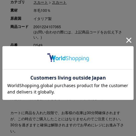
カテゴリ
スカート
>
スカート
素材
羊毛100％
原産国
イタリア製
商品コード
2001224107065
(お問い合わせの際には、上記商品コードをお伝え下さ
い。)
品番
D549
こちらの商品は、実店舗と在庫の共有をしておりますため、商品の手
配ができない場合はキャンセルとさせていただきます。キャンセルの
際は別途ご案内をお送りしますので予めご了承ください。
カートに商品を入れた段階で、お客様の在庫は30分間確保されます
が、この時点でご購入したことにはなりませんのでご注意ください。
30分を過ぎますと確保は解除されますのでお早めにレジにお進み下さ
い。