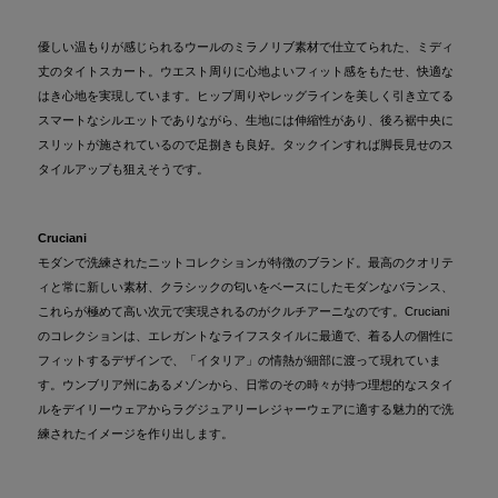
優しい温もりが感じられるウールのミラノリブ素材で仕立てられた、ミディ
丈のタイトスカート。ウエスト周りに心地よいフィット感をもたせ、快適な
はき心地を実現しています。ヒップ周りやレッグラインを美しく引き立てる
スマートなシルエットでありながら、生地には伸縮性があり、後ろ裾中央に
スリットが施されているので足捌きも良好。タックインすれば脚長見せのス
タイルアップも狙えそうです。
Cruciani
モダンで洗練されたニットコレクションが特徴のブランド。最高のクオリテ
ィと常に新しい素材、クラシックの匂いをベースにしたモダンなバランス、
これらが極めて高い次元で実現されるのがクルチアーニなのです。Cruciani
のコレクションは、エレガントなライフスタイルに最適で、着る人の個性に
フィットするデザインで、「イタリア」の情熱が細部に渡って現れていま
す。ウンブリア州にあるメゾンから、日常のその時々が持つ理想的なスタイ
ルをデイリーウェアからラグジュアリーレジャーウェアに適する魅力的で洗
練されたイメージを作り出します。