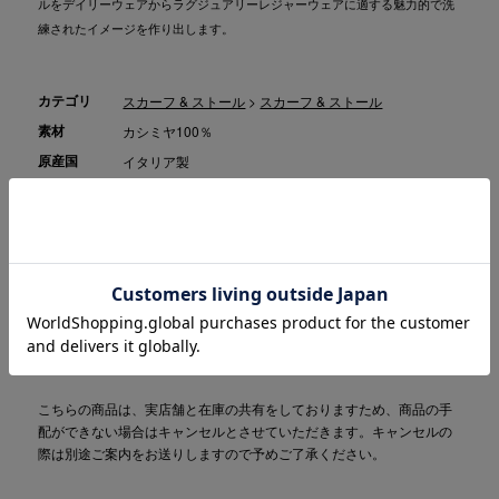
ルをデイリーウェアからラグジュアリーレジャーウェアに適する魅力的で洗
練されたイメージを作り出します。
カテゴリ
スカーフ & ストール
>
スカーフ & ストール
素材
カシミヤ100％
原産国
イタリア製
商品コード
2001224132009
(お問い合わせの際には、上記商品コードをお伝え下さ
い。)
品番
108/31/499
こちらの商品は、実店舗と在庫の共有をしておりますため、商品の手
配ができない場合はキャンセルとさせていただきます。キャンセルの
際は別途ご案内をお送りしますので予めご了承ください。