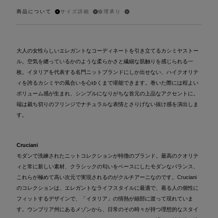
商品について
サイズ詳細
修理承り
大人の女性らしいエレガントなコーディネートを引き立てるカシミヤストー
ル。空気を纏っているかのような柔らかさと繊細な肌触りを感じられる一
枚。イタリアを代表する名門ニットブランドにしか出せない、ハイクオリテ
ィを誇るカシミヤの風合いを心ゆくまで堪能できます。巻いた際には程よい
ボリューム感が生まれ、シンプルになりがちな首元の上品なアクセントに。
端は裁ち切りのフリンジでナチュラルな表情とさりげない抜け感を演出しま
す。
Cruciani
モダンで洗練されたニットコレクションが特徴のブランド。最高のクオリテ
ィと常に新しい素材、クラシックの匂いをベースにしたモダンなバランス、
これらが極めて高い次元で実現されるのがクルチアーニなのです。Cruciani
のコレクションは、エレガントなライフスタイルに最適で、着る人の個性に
フィットするデザインで、「イタリア」の情熱が細部に渡って現れていま
す。ウンブリア州にあるメゾンから、日常のその時々が持つ理想的なスタイ