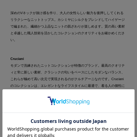
深めのVネックが抜け感を作り、大人の女性らしい魅力を後押ししてくれる
リラクシーなニットトップス。カシミヤにシルクをブレンドしてハイゲージ
で編まれた、繊細かつ上品なニットの肌ざわりが楽しめます。質の高い素材
と卓越した職人技術を活かしたコレクションのクオリティをお確かめくださ
い。
Cruciani
モダンで洗練されたニットコレクションが特徴のブランド。最高のクオリテ
ィと常に新しい素材、クラシックの匂いをベースにしたモダンなバランス、
これらが極めて高い次元で実現されるのがクルチアーニなのです。Cruciani
のコレクションは、エレガントなライフスタイルに最適で、着る人の個性に
フィットするデザインで、「イタリア」の情熱が細部に渡って現れていま
す。ウンブリア州にあるメゾンから、日常のその時々が持つ理想的なスタイ
ルをデイリーウェアからラグジュアリーレジャーウェアに適する魅力的で洗
練されたイメージを作り出します。
カテゴリ
トップス
>
ニット