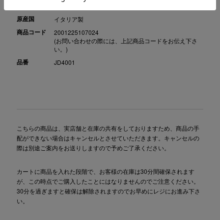
素材
カシミヤ70％ 絹30％
原産国
イタリア製
商品コード
2001225107024
(お問い合わせの際には、上記商品コードをお伝え下さ
い。)
品番
JD4001
こちらの商品は、実店舗と在庫の共有をしておりますため、商品の手
配ができない場合はキャンセルとさせていただきます。キャンセルの
際は別途ご案内をお送りしますので予めご了承ください。
カートに商品を入れた段階で、お客様の在庫は30分間確保されます
が、この時点でご購入したことにはなりませんのでご注意ください。
30分を過ぎますと確保は解除されますのでお早めにレジにお進み下さ
い。