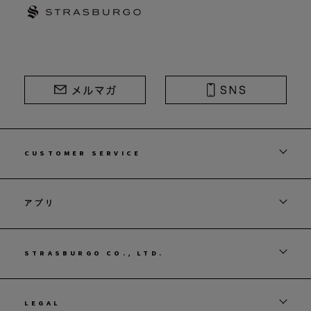
STRASBURGO | ストラスブルゴ
CUSTOMER SERVICE
アプリ
STRASBURGO CO., LTD.
LEGAL