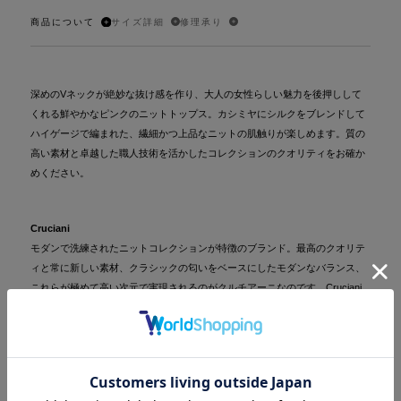
商品について
サイズ詳細
修理承り
深めのVネックが絶妙な抜け感を作り、大人の女性らしい魅力を後押しして
くれる鮮やかなピンクのニットトップス。カシミヤにシルクをブレンドして
ハイゲージで編まれた、繊細かつ上品なニットの肌触りが楽しめます。質の
高い素材と卓越した職人技術を活かしたコレクションのクオリティをお確か
めください。
Cruciani
モダンで洗練されたニットコレクションが特徴のブランド。最高のクオリテ
ィと常に新しい素材、クラシックの匂いをベースにしたモダンなバランス、
これらが極めて高い次元で実現されるのがクルチアーニなのです。Cruciani
のコレクションは、エレガントなライフスタイルに最適で、着る人の個性に
フィットするデザインで、「イタリア」の情熱が細部に渡って現れていま
す。ウンブリア州にあるメゾンから、日常のその時々が持つ理想的なスタイ
ルをデイリーウェアからラグジュアリーレジャーウェアに適する魅力的で洗
練されたイメージを作り出します。