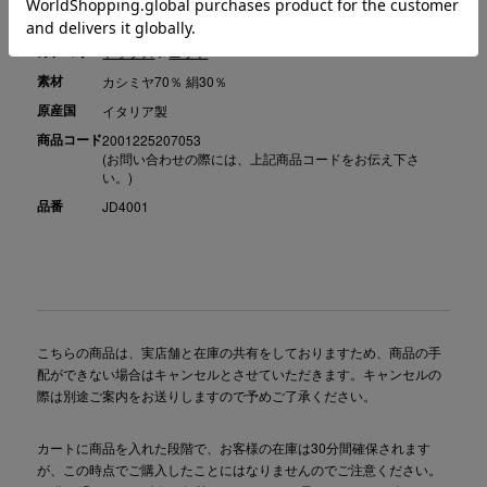
カテゴリ
トップス
>
ニット
素材
カシミヤ70％ 絹30％
原産国
イタリア製
商品コード
2001225207053
(お問い合わせの際には、上記商品コードをお伝え下さ
い。)
品番
JD4001
こちらの商品は、実店舗と在庫の共有をしておりますため、商品の手
配ができない場合はキャンセルとさせていただきます。キャンセルの
際は別途ご案内をお送りしますので予めご了承ください。
カートに商品を入れた段階で、お客様の在庫は30分間確保されます
が、この時点でご購入したことにはなりませんのでご注意ください。