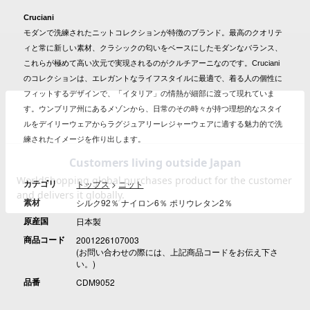
Cruciani
モダンで洗練されたニットコレクションが特徴のブランド。最高のクオリテ
ィと常に新しい素材、クラシックの匂いをベースにしたモダンなバランス、
これらが極めて高い次元で実現されるのがクルチアーニなのです。Cruciani
のコレクションは、エレガントなライフスタイルに最適で、着る人の個性に
フィットするデザインで、「イタリア」の情熱が細部に渡って現れていま
す。ウンブリア州にあるメゾンから、日常のその時々が持つ理想的なスタイ
ルをデイリーウェアからラグジュアリーレジャーウェアに適する魅力的で洗
練されたイメージを作り出します。
カテゴリ
トップス
>
ニット
素材
シルク92％ ナイロン6％ ポリウレタン2％
原産国
日本製
商品コード
2001226107003
(お問い合わせの際には、上記商品コードをお伝え下さ
い。)
品番
CDM9052