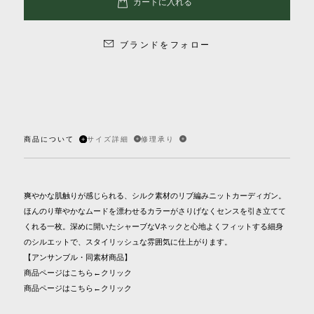
ブランドをフォロー
商品について
サイズ詳細
修理承り
爽やかな肌触りが感じられる、シルク素材のリブ編みニットカーディガン。
ほんのり華やかなムードを漂わせるカラーがさりげなくセンスを引き立てて
くれる一枚。深めに開いたシャーブなVネックと心地よくフィットする細身
のシルエットで、スタイリッシュな雰囲気に仕上がります。
【アンサンブル・同素材商品】
商品ページはこちら
←クリック
商品ページはこちら
←クリック