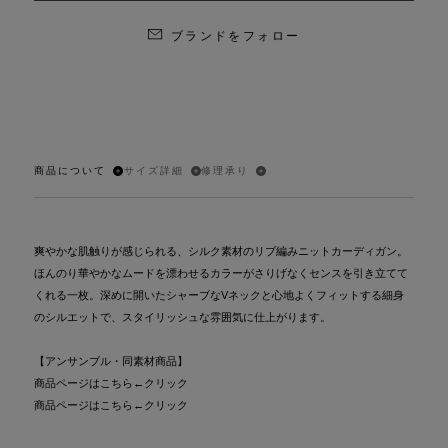
ブランドをフォロー
商品について
サイズ詳細
修理承り
爽やかな肌触りが感じられる、シルク素材のリブ編みニットカーディガン。
ほんのり華やかなムードを漂わせるカラーがさりげなくセンスを引き立てて
くれる一枚。深めに開いたシャーブなVネックと心地よくフィットする細身
のシルエットで、スタイリッシュな雰囲気に仕上がります。
【アンサンブル・同素材商品】
商品ページはこちら
←クリック
商品ページはこちら
←クリック