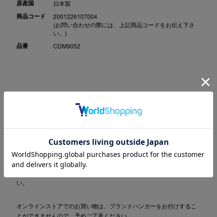
原産国
日本製
商品コード
2001226107004
(お問い合わせの際には、上記商品コードをお伝え下さ
い。)
品番
CDM9052
こちらの商品は、実店舗と在庫の共有をしておりますため、商品の手
配ができない場合はキャンセルとさせていただきます。キャンセルの
際は別途ご案内をお送りしますので予めご了承ください。
カートに商品を入れた段階で、お客様の在庫は30分間確保されます
が、この時点でご購入したことにはなりませんのでご注意ください。
30分を過ぎますと確保は解除されますのでお早めにレジにお進み下さ
い。
オンラインストアでのお買い物は、ブランドハンガーをお付けするこ
とができませんので、予めご了承ください。