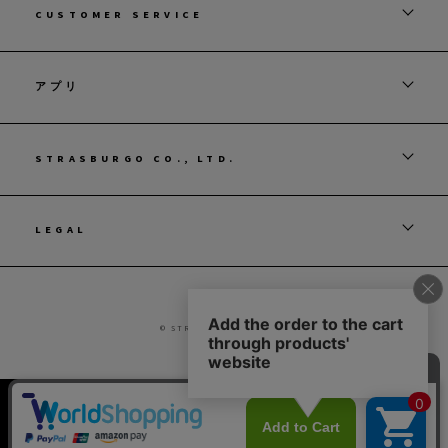
CUSTOMER SERVICE
アプリ
STRASBURGO CO., LTD.
LEGAL
© STRASBURGO CO., LTD.