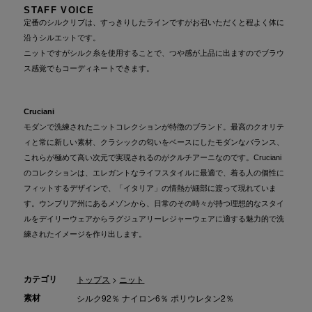
STAFF VOICE
定番のシルクリブは、すっきりしたラインですがお召いただくと程よく体に
沿うシルエットです。
ニットですがシルク糸を使用することで、つや感が上品に出ますのでブラウ
ス感覚でもコーディネートできます。
Cruciani
モダンで洗練されたニットコレクションが特徴のブランド。最高のクオリテ
ィと常に新しい素材、クラシックの匂いをベースにしたモダンなバランス、
これらが極めて高い次元で実現されるのがクルチアーニなのです。Cruciani
のコレクションは、エレガントなライフスタイルに最適で、着る人の個性に
フィットするデザインで、「イタリア」の情熱が細部に渡って現れていま
す。ウンブリア州にあるメゾンから、日常のその時々が持つ理想的なスタイ
ルをデイリーウェアからラグジュアリーレジャーウェアに適する魅力的で洗
練されたイメージを作り出します。
カテゴリ
トップス
>
ニット
素材
シルク92％ ナイロン6％ ポリウレタン2％