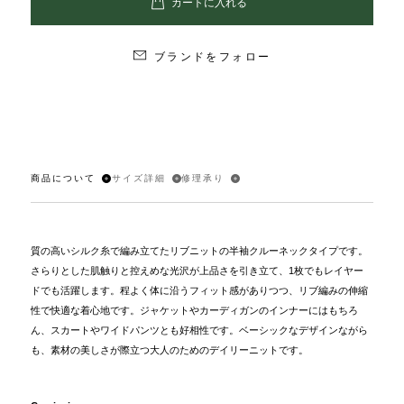
ブランドをフォロー
商品について
サイズ詳細
修理承り
質の高いシルク糸で編み立てたリブニットの半袖クルーネックタイプです。
さらりとした肌触りと控えめな光沢が上品さを引き立て、1枚でもレイヤー
ドでも活躍します。程よく体に沿うフィット感がありつつ、リブ編みの伸縮
性で快適な着心地です。ジャケットやカーディガンのインナーにはもちろ
ん、スカートやワイドパンツとも好相性です。ベーシックなデザインながら
も、素材の美しさが際立つ大人のためのデイリーニットです。