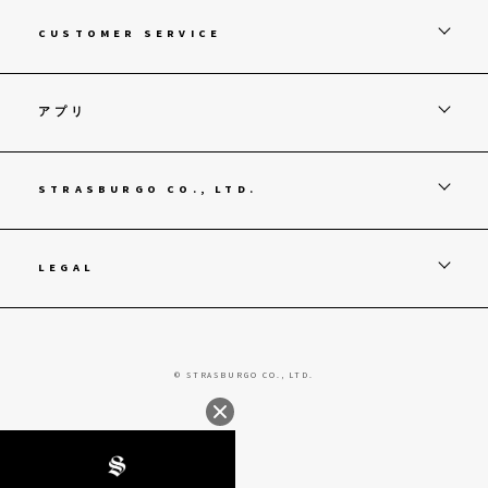
CUSTOMER SERVICE
アプリ
STRASBURGO CO., LTD.
LEGAL
© STRASBURGO CO., LTD.