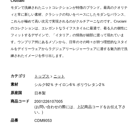
Cruciani
モダンで洗練されたニットコレクションが特徴のブランド。最高のクオリテ
ィと常に新しい素材、クラシックの匂いをベースにしたモダンなバランス、
これらが極めて高い次元で実現されるのがクルチアーニなのです。Cruciani
のコレクションは、エレガントなライフスタイルに最適で、着る人の個性に
フィットするデザインで、「イタリア」の情熱が細部に渡って現れていま
す。ウンブリア州にあるメゾンから、日常のその時々が持つ理想的なスタイ
ルをデイリーウェアからラグジュアリーレジャーウェアに適する魅力的で洗
練されたイメージを作り出します。
カテゴリ
トップス
>
ニット
素材
シルク92％ ナイロン6％ ポリウレタン2％
原産国
日本製
商品コード
2001226107005
(お問い合わせの際には、上記商品コードをお伝え下さ
い。)
品番
CDM9053