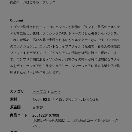
商品ページはこちら
←クリック
Cruciani
モダンで洗練されたニットコレクションが特徴のブランド。最高のクオリテ
ィと常に新しい素材、クラシックの匂いをベースにしたモダンなバランス、
これらが極めて高い次元で実現されるのがクルチアーニなのです。Cruciani
のコレクションは、エレガントなライフスタイルに最適で、着る人の個性に
フィットするデザインで、「イタリア」の情熱が細部に渡って現れていま
す。ウンブリア州にあるメゾンから、日常のその時々が持つ理想的なスタイ
ルをデイリーウェアからラグジュアリーレジャーウェアに適する魅力的で洗
練されたイメージを作り出します。
カテゴリ
トップス
>
ニット
素材
シルク92％ ナイロン6％ ポリウレタン2％
原産国
日本製
商品コード
2001226107008
(お問い合わせの際には、上記商品コードをお伝え下さ
い。)