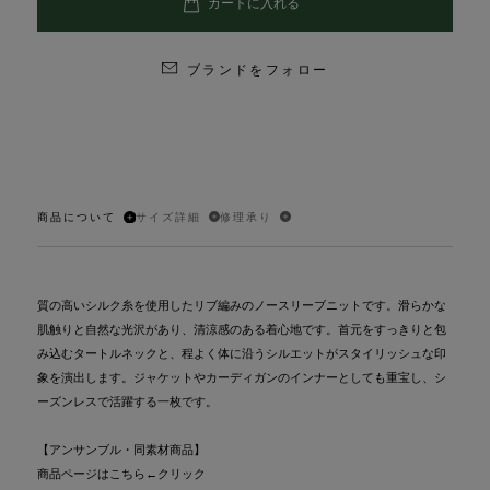
ブランドをフォロー
商品について
サイズ詳細
修理承り
質の高いシルク糸を使用したリブ編みのノースリーブニットです。滑らかな
肌触りと自然な光沢があり、清涼感のある着心地です。首元をすっきりと包
み込むタートルネックと、程よく体に沿うシルエットがスタイリッシュな印
象を演出します。ジャケットやカーディガンのインナーとしても重宝し、シ
ーズンレスで活躍する一枚です。
【アンサンブル・同素材商品】
商品ページはこちら
←クリック