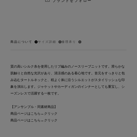
ブランドをフォロー
商品について
サイズ詳細
修理承り
質の高いシルク糸を使用したリブ編みのノースリーブニットです。滑らかな
肌触りと自然な光沢があり、清涼感のある着心地です。首元をすっきりと包
み込むタートルネックと、程よく体に沿うシルエットがスタイリッシュな印
象を演出します。ジャケットやカーディガンのインナーとしても重宝し、シ
ーズンレスで活躍する一枚です。
【アンサンブル・同素材商品】
商品ページはこちら
←クリック
商品ページはこちら
←クリック