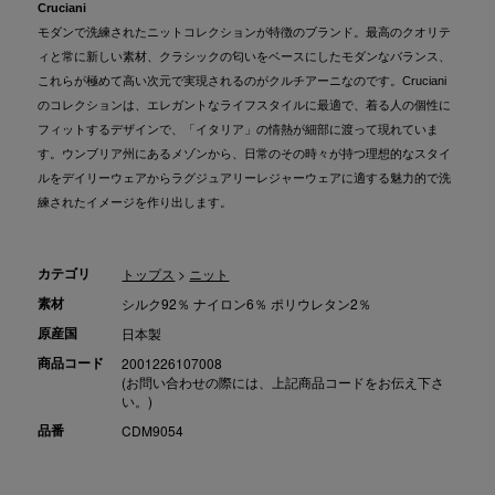
Cruciani
モダンで洗練されたニットコレクションが特徴のブランド。最高のクオリテ
ィと常に新しい素材、クラシックの匂いをベースにしたモダンなバランス、
これらが極めて高い次元で実現されるのがクルチアーニなのです。Cruciani
のコレクションは、エレガントなライフスタイルに最適で、着る人の個性に
フィットするデザインで、「イタリア」の情熱が細部に渡って現れていま
す。ウンブリア州にあるメゾンから、日常のその時々が持つ理想的なスタイ
ルをデイリーウェアからラグジュアリーレジャーウェアに適する魅力的で洗
練されたイメージを作り出します。
カテゴリ
トップス
>
ニット
素材
シルク92％ ナイロン6％ ポリウレタン2％
原産国
日本製
商品コード
2001226107008
(お問い合わせの際には、上記商品コードをお伝え下さ
い。)
品番
CDM9054