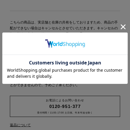
こちらの商品は、実店舗と在庫の共有をしておりますため、商品の手
配ができない場合はキャンセルとさせていただきます。キャンセルの
際は別途ご案内をお送りしますので予めご了承ください。
カートに商品を入れた段階で、お客様の在庫は30分間確保されます
が、この時点でご購入したことにはなりませんのでご注意ください。
30分を過ぎますと確保は解除されますのでお早めにレジにお進み下さ
い。
オンラインストアでのお買い物は、ブランドハンガーをお付けするこ
とができませんので、予めご了承ください。
お電話によるお問い合わせ
0120-951-377
受付時間 / 11:00-17:00 土日祝、年末年始を除く
返品について