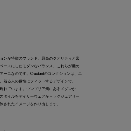
ョンが特徴のブランド。最高のクオリティと常
ベースにしたモダンなバランス、これらが極め
ーニなのです。Crucianiのコレクションは、エ
、着る人の個性にフィットするデザインで、
現れています。ウンブリア州にあるメゾンか
スタイルをデイリーウェアからラグジュアリー
練されたイメージを作り出します。