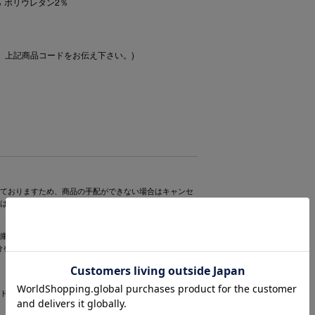
％ ポリウレタン2％
、上記商品コードをお伝え下さい。)
ておりますため、商品の手配ができない場合はキャンセ
は別途ご案内をお送りしますので予めご了承ください。
庫は30分間確保されますが、この時点でご購入したこと
0分を過ぎますと確保は解除されますのでお早めにレジにお
ドハンガーをお付けすることができませんので、予めご