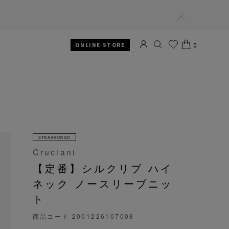
閉
じ
る
0
ONLINE STORE
SEARCH
お気
CART
に入
り
STRASBURGO
Cruciani
【定番】シルクリブ ハイ
ネック ノースリーブニッ
ト
商品コード
2001226107008