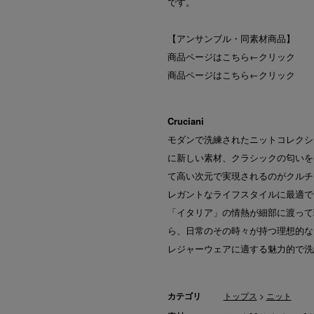
です。
【アンサンブル・同素材商品】
商品ページはこちら
←クリック
商品ページはこちら
←クリック
Cruciani
モダンで洗練されたニットコレクシ
に新しい素材、クラシックの匂いを
て高い次元で実現されるのがクルチア
レガントなライフスタイルに最適で
「イタリア」の情熱が細部に渡って
ら、日常のその時々が持つ理想的な
レジャーウェアに適する魅力的で洗
カテゴリ
トップス
>
ニット