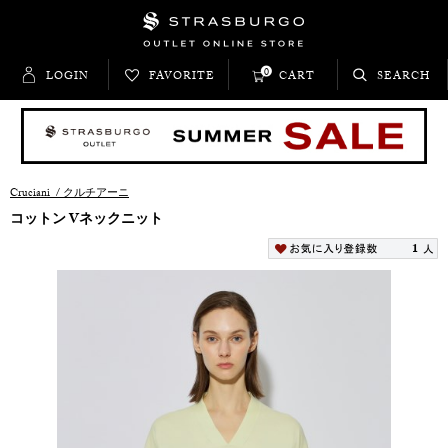
0
LOGIN
FAVORITE
CART
SEARCH
Cruciani
/
クルチアーニ
コットン Vネックニット
1