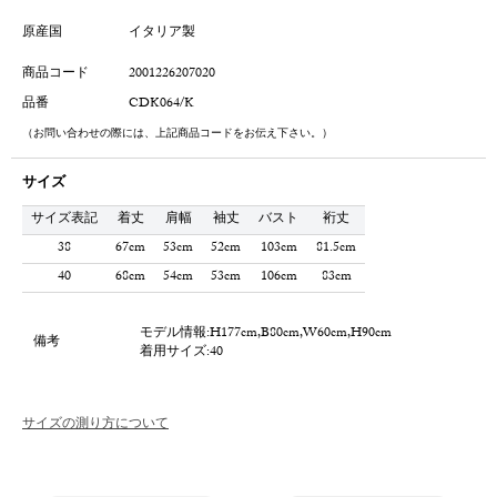
原産国
イタリア製
商品コード
2001226207020
品番
CDK064/K
（お問い合わせの際には、上記商品コードをお伝え下さい。）
サイズ
サイズ表記
着丈
肩幅
袖丈
バスト
裄丈
38
67cm
53cm
52cm
103cm
81.5cm
40
68cm
54cm
53cm
106cm
83cm
モデル情報:H177cm,B80cm,W60cm,H90cm
備考
着用サイズ:40
サイズの測り方について