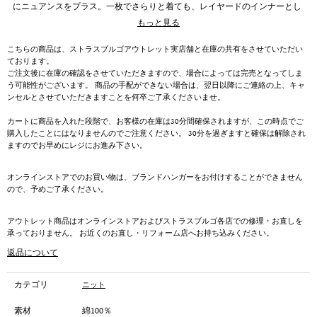
にニュアンスをプラス。一枚でさらりと着ても、レイヤードのインナーとし
ても重宝するトップスです。
もっと見る
こちらの商品は、ストラスブルゴアウトレット実店舗と在庫の共有をさせていただい
ております。
ご注文後に在庫の確認をさせていただきますので、場合によっては完売となってしま
う可能性がございます。 商品の手配ができない場合は、翌日以降にご連絡の上、キャ
ンセルとさせていただきますことを何卒ご了承くださいませ。
カートに商品を入れた段階で、お客様の在庫は30分間確保されますが、この時点でご
購入したことにはなりませんのでご注意ください。 30分を過ぎますと確保は解除され
ますのでお早めにレジにお進み下さい。
オンラインストアでのお買い物は、ブランドハンガーをお付けすることができません
ので、予めご了承ください。
アウトレット商品はオンラインストアおよびストラスブルゴ各店での修理・お直しを
承っておりません。 お近くのお直し・リフォーム店へお持ち込みください。
返品について
カテゴリ
ニット
素材
綿100％