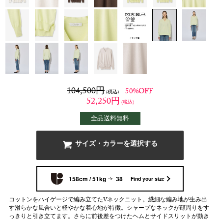
104,500
円
50%OFF
(税込)
52,250
円
(税込)
全品送料無料
サイズ・カラーを選択する
158cm / 51kg
38
Find your size
コットンをハイゲージで編み立てたVネックニット。繊細な編み地が生み出
す滑らかな風合いと軽やかな着心地が特徴。シャープなネックが顔周りをす
っきりと引き立てます。さらに前後差をつけたヘムとサイドスリットが動き