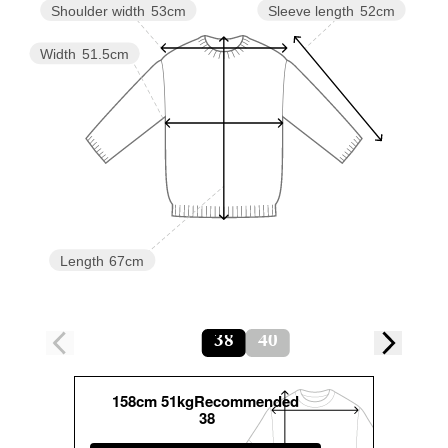
Sleeve length
52cm
Shoulder width
53cm
Width
51.5cm
Length
67cm
38
40
158cm 51kgRecommended
38