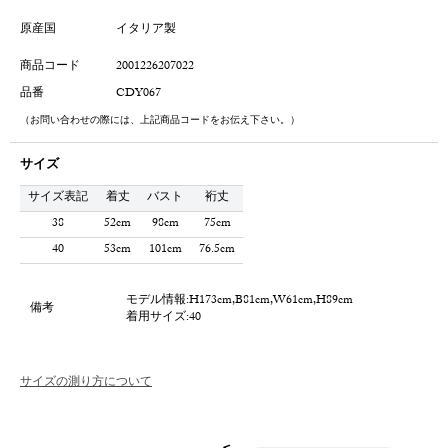
原産国
イタリア製
商品コード
2001226207022
品番
CDY067
（お問い合わせの際には、上記商品コードをお伝え下さい。）
サイズ
サイズ表記
着丈
バスト
裄丈
38
52cm
98cm
75cm
40
53cm
101cm
76.5cm
モデル情報:H173cm,B81cm,W61cm,H89cm
備考
着用サイズ:40
サイズの測り方について