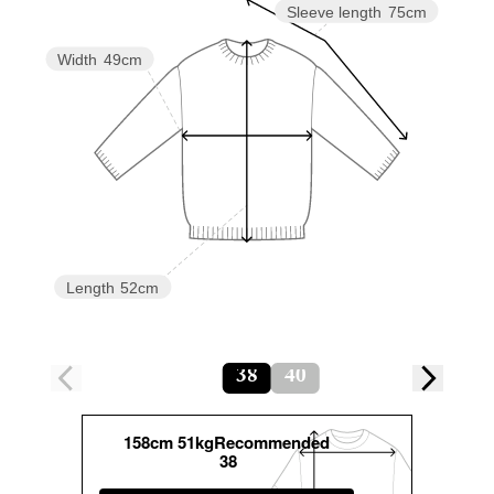
Sleeve length
75cm
Width
49cm
Length
52cm
38
40
158cm 51kgRecommended
38