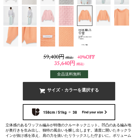
59,400
円
40%OFF
(税込)
35,640
円
(税込)
全品送料無料
サイズ・カラーを選択する
158cm / 51kg
38
Find your size
立体感のあるワッフル編みが特徴のクルーネックニット。凹凸のある編み地
が奥行きを生み出し、独特の風合いを醸し出します。適度に開いたネックラ
インが抜け感を添え、肩の力を抜いたリラックスした佇まいに。ボリューム