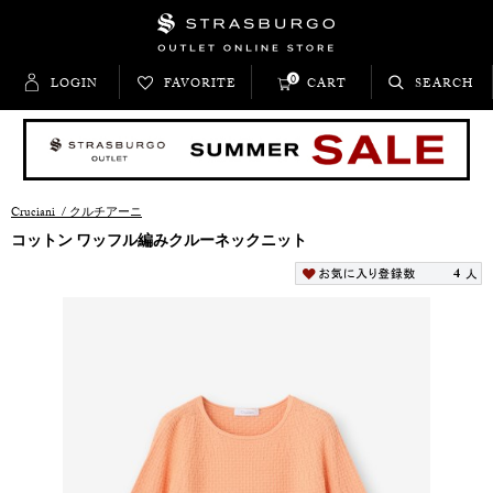
0
LOGIN
FAVORITE
CART
SEARCH
Cruciani
/
クルチアーニ
コットン ワッフル編みクルーネックニット
4