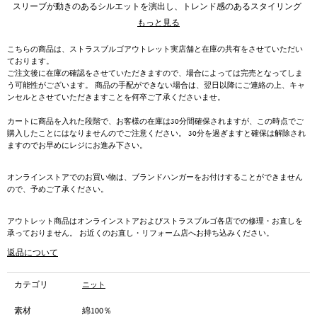
スリーブが動きのあるシルエットを演出し、トレンド感のあるスタイリング
を叶えます。
もっと見る
こちらの商品は、ストラスブルゴアウトレット実店舗と在庫の共有をさせていただい
ております。
ご注文後に在庫の確認をさせていただきますので、場合によっては完売となってしま
う可能性がございます。 商品の手配ができない場合は、翌日以降にご連絡の上、キャ
ンセルとさせていただきますことを何卒ご了承くださいませ。
カートに商品を入れた段階で、お客様の在庫は30分間確保されますが、この時点でご
購入したことにはなりませんのでご注意ください。 30分を過ぎますと確保は解除され
ますのでお早めにレジにお進み下さい。
オンラインストアでのお買い物は、ブランドハンガーをお付けすることができません
ので、予めご了承ください。
アウトレット商品はオンラインストアおよびストラスブルゴ各店での修理・お直しを
承っておりません。 お近くのお直し・リフォーム店へお持ち込みください。
返品について
カテゴリ
ニット
素材
綿100％