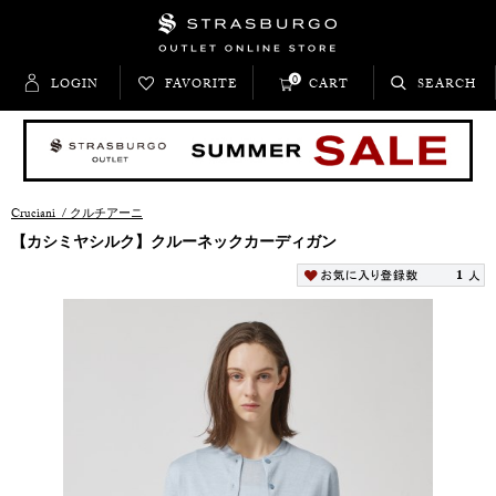
0
LOGIN
FAVORITE
CART
SEARCH
Cruciani
/
クルチアーニ
【カシミヤシルク】クルーネックカーディガン
1