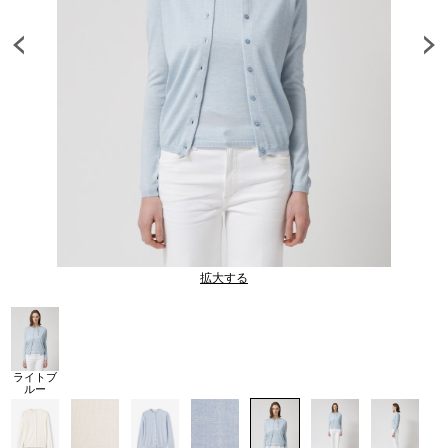
拡大する
ライトブ
ルー