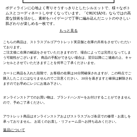
ボディラインに心地よく寄りそうすっきりとしたシルエットで、様々なボト
ムスとコーディネートしやすくなっています。「CRUCIANI」ならではの高
度な技術を活かし、素材をハイゲージで丁寧に編み込んだニットのやさしい
肌ざわりが楽しめる一枚です。
もっと見る
こちらの商品は、ストラスブルゴアウトレット実店舗と在庫の共有をさせていただい
ております。
ご注文後に在庫の確認をさせていただきますので、場合によっては完売となってしま
う可能性がございます。 商品の手配ができない場合は、翌日以降にご連絡の上、キャ
ンセルとさせていただきますことを何卒ご了承くださいませ。
カートに商品を入れた段階で、お客様の在庫は30分間確保されますが、この時点でご
購入したことにはなりませんのでご注意ください。 30分を過ぎますと確保は解除され
ますのでお早めにレジにお進み下さい。
オンラインストアでのお買い物は、ブランドハンガーをお付けすることができません
ので、予めご了承ください。
アウトレット商品はオンラインストアおよびストラスブルゴ各店での修理・お直しを
承っておりません。 お近くのお直し・リフォーム店へお持ち込みください。
返品について