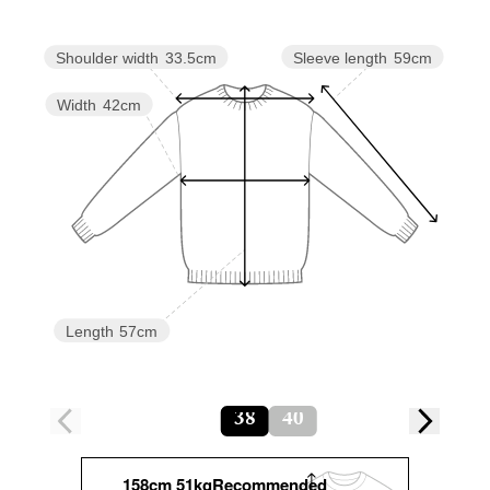
Sleeve length
59cm
Shoulder width
33.5cm
Width
42cm
Length
57cm
38
40
158cm 51kgRecommended