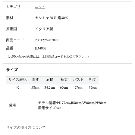
カテゴリ
ニット
素材
カシミヤ70％ 絹30％
原産国
イタリア製
商品コード
2001226207029
品番
JD4002
（お問い合わせの際には、上記商品コードをお伝え下さい。）
サイズ
サイズ表記
着丈
肩幅
袖丈
バスト
裄丈
40
58cm
34.5cm
60cm
87cm
78cm
モデル情報:H177cm,B80cm,W60cm,H90cm
備考
着用サイズ:40
サイズの測り方について