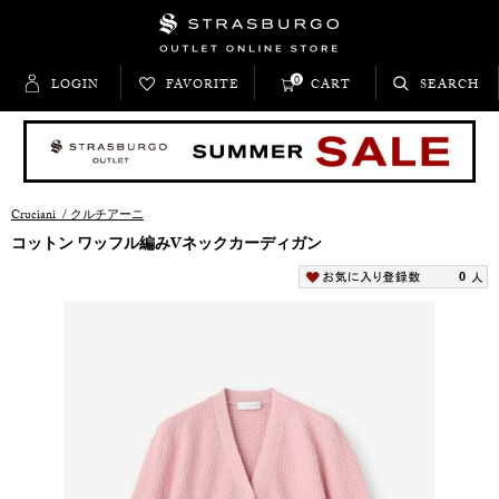
0
LOGIN
FAVORITE
CART
SEARCH
Cruciani
/
クルチアーニ
コットン ワッフル編みVネックカーディガン
0