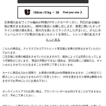
158cm / 51kg
38
Find your size
立体感のあるワッフル編みが特徴のVネックカーディガン。凹凸のある編み
地が奥行きを生み出し、独特の風合いを醸し出します。適度に開いたネック
ラインが抜け感を添え、肩の力を抜いたリラックスした佇まいに。さらにボ
リュームスリーブが動きのあるシルエットを演出し、トレンド感のあるスタ
イリングを叶えます。
もっと見る
こちらの商品は、ストラスブルゴアウトレット実店舗と在庫の共有をさせていただい
ております。
ご注文後に在庫の確認をさせていただきますので、場合によっては完売となってしま
う可能性がございます。 商品の手配ができない場合は、翌日以降にご連絡の上、キャ
ンセルとさせていただきますことを何卒ご了承くださいませ。
カートに商品を入れた段階で、お客様の在庫は30分間確保されますが、この時点でご
購入したことにはなりませんのでご注意ください。 30分を過ぎますと確保は解除され
ますのでお早めにレジにお進み下さい。
オンラインストアでのお買い物は、ブランドハンガーをお付けすることができません
ので、予めご了承ください。