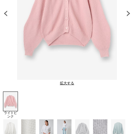
拡大する
ライトピ
ンク