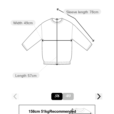
Sleeve length
78cm
Width
49cm
Length
57cm
38
40
158cm 51kgRecommended