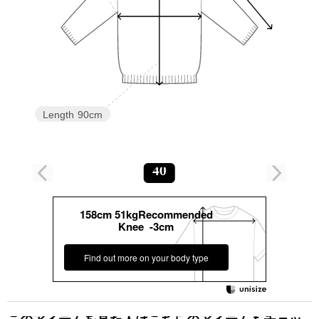
Length
90cm
40
158cm 51kgRecommended
Knee -3cm
Find out more on your body type