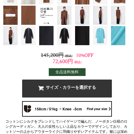
145,200
円
50%OFF
(税込)
72,600
円
(税込)
全品送料無料
サイズ・カラーを選択する
158cm / 51kg
Knee -3cm
Find your size
コットンにシルクをブレンドしてハイゲージで編んだ、ノーボタン仕様のロ
ングカーディガン。大人の女性らしい上品なカラーでデザインしており、カ
ットソーの上からアウターライクに羽織りやすいアイテムです。裾には深め