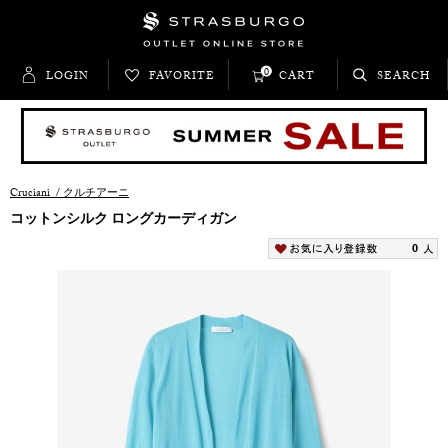
0
LOGIN
FAVORITE
CART
SEARCH
Cruciani
/
クルチアーニ
コットンシルク ロングカーディガン
0