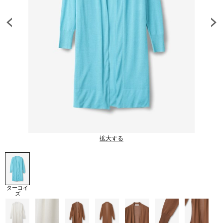
拡大する
ターコイ
ズ