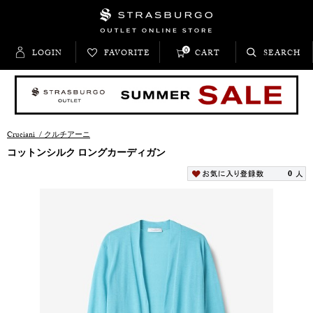
0
LOGIN
FAVORITE
CART
SEARCH
Cruciani
/
クルチアーニ
コットンシルク ロングカーディガン
0