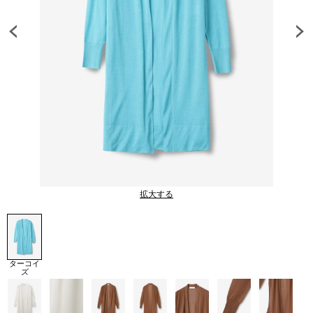
拡大する
ターコイ
ズ