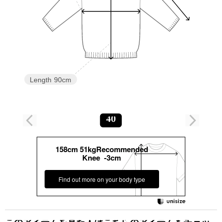
Length
90cm
40
158cm 51kgRecommended
Knee -3cm
Find out more on your body type