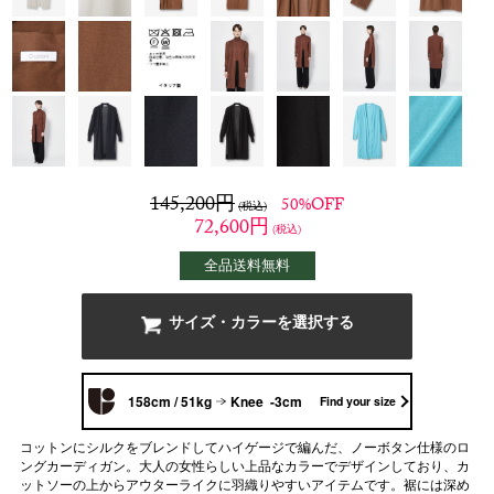
145,200
円
50%OFF
(税込)
72,600
円
(税込)
全品送料無料
サイズ・カラーを選択する
158cm / 51kg
Knee -3cm
Find your size
コットンにシルクをブレンドしてハイゲージで編んだ、ノーボタン仕様のロ
ングカーディガン。大人の女性らしい上品なカラーでデザインしており、カ
ットソーの上からアウターライクに羽織りやすいアイテムです。裾には深め