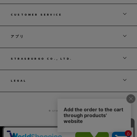
CUSTOMER SERVICE
アプリ
STRASBURGO CO., LTD.
LEGAL
© STRASBURGO CO., LTD.