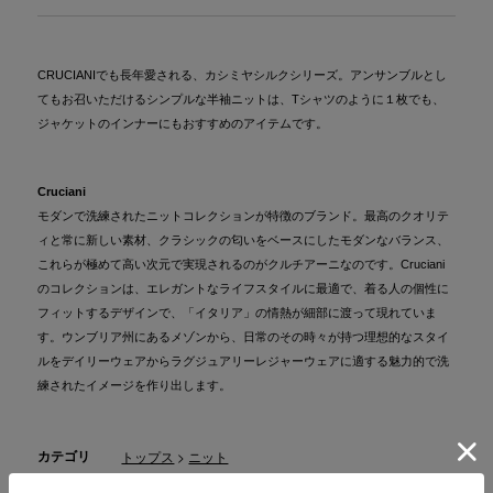
CRUCIANIでも長年愛される、カシミヤシルクシリーズ。アンサンブルとし
てもお召いただけるシンプルな半袖ニットは、Tシャツのように１枚でも、
ジャケットのインナーにもおすすめのアイテムです。
Cruciani
モダンで洗練されたニットコレクションが特徴のブランド。最高のクオリテ
ィと常に新しい素材、クラシックの匂いをベースにしたモダンなバランス、
これらが極めて高い次元で実現されるのがクルチアーニなのです。Cruciani
のコレクションは、エレガントなライフスタイルに最適で、着る人の個性に
フィットするデザインで、「イタリア」の情熱が細部に渡って現れていま
す。ウンブリア州にあるメゾンから、日常のその時々が持つ理想的なスタイ
ルをデイリーウェアからラグジュアリーレジャーウェアに適する魅力的で洗
練されたイメージを作り出します。
カテゴリ
トップス
>
ニット
素材
カシミヤ70％ 絹30％