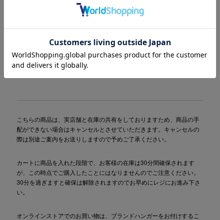
原産国
イタリア製
商品コード
2001226207030
(お問い合わせの際には、上記商品コードをお伝え下さ
い。)
品番
JD4003
こちらの商品は、実店舗と在庫の共有をしておりますため、商品の手
配ができない場合はキャンセルとさせていただきます。キャンセルの
際は別途ご案内をお送りしますので予めご了承ください。
カートに商品を入れた段階で、お客様の在庫は30分間確保されます
が、この時点でご購入したことにはなりませんのでご注意ください。
30分を過ぎますと確保は解除されますのでお早めにレジにお進み下さ
い。
オンラインストアでのお買い物は、ブランドハンガーをお付けするこ