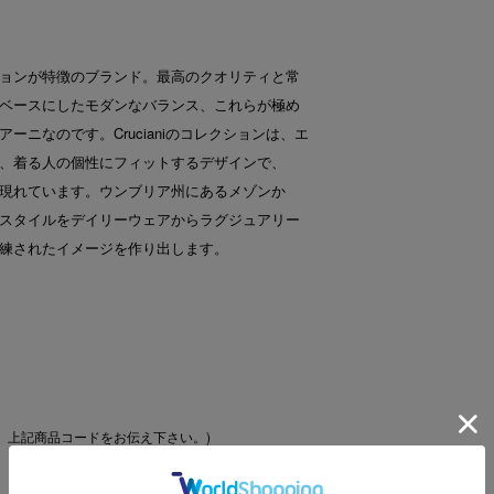
ョンが特徴のブランド。最高のクオリティと常
ベースにしたモダンなバランス、これらが極め
ーニなのです。Crucianiのコレクションは、エ
、着る人の個性にフィットするデザインで、
現れています。ウンブリア州にあるメゾンか
スタイルをデイリーウェアからラグジュアリー
練されたイメージを作り出します。
、上記商品コードをお伝え下さい。)