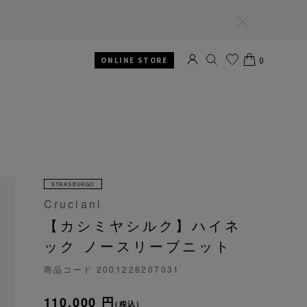
閉
じ
る
0
ONLINE STORE
SEARCH
お気
CART
に入
り
STRASBURGO
Cruciani
【カシミヤシルク】ハイネ
ック ノースリーブニット
商品コード
2001226207031
110,000 円
(税込)