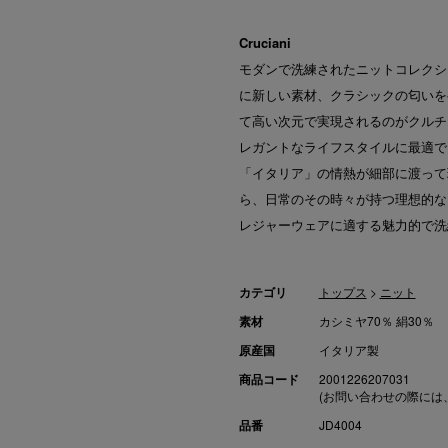
Cruciani
モダンで洗練されたニットコレクシ
に新しい素材、クラシックの匂いを
て高い次元で実現されるのがクルチア
レガントなライフスタイルに最適で
「イタリア」の情熱が細部に渡って
ら、日常のその時々が持つ理想的な
レジャーウェアに適する魅力的で洗
カテゴリ
トップス
>
ニット
素材
カシミヤ70％ 絹30％
原産国
イタリア製
商品コード
2001226207031
(お問い合わせの際には
品番
JD4004