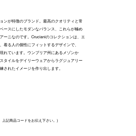
ョンが特徴のブランド。最高のクオリティと常
ベースにしたモダンなバランス、これらが極め
ーニなのです。Crucianiのコレクションは、エ
、着る人の個性にフィットするデザインで、
現れています。ウンブリア州にあるメゾンか
スタイルをデイリーウェアからラグジュアリー
練されたイメージを作り出します。
、上記商品コードをお伝え下さい。)