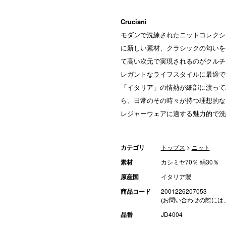
Cruciani
モダンで洗練されたニットコレクシ
に新しい素材、クラシックの匂いを
て高い次元で実現されるのがクルチア
レガントなライフスタイルに最適で
「イタリア」の情熱が細部に渡って
ら、日常のその時々が持つ理想的な
レジャーウェアに適する魅力的で洗
カテゴリ
トップス
>
ニット
素材
カシミヤ70％ 絹30％
原産国
イタリア製
商品コード
2001226207053
(お問い合わせの際には
品番
JD4004