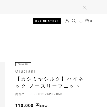
閉
じ
る
0
ONLINE STORE
SEARCH
お気
CART
に入
り
CRUCIANI
Cruciani
【カシミヤシルク】ハイネ
ック ノースリーブニット
商品コード
2001226207053
110,000 円
(税込)