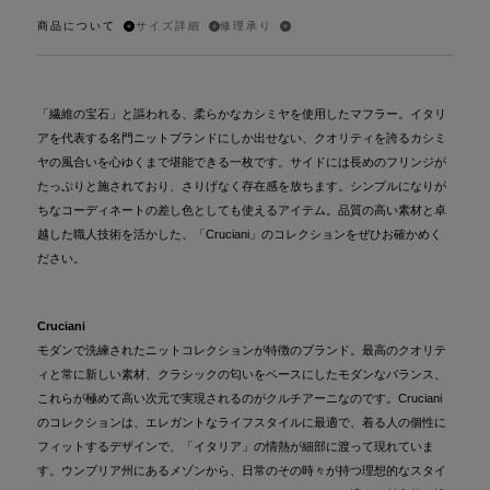
商品について
サイズ詳細
修理承り
「繊維の宝石」と謳われる、柔らかなカシミヤを使用したマフラー。イタリ
アを代表する名門ニットブランドにしか出せない、クオリティを誇るカシミ
ヤの風合いを心ゆくまで堪能できる一枚です。サイドには長めのフリンジが
たっぷりと施されており、さりげなく存在感を放ちます。シンプルになりが
ちなコーディネートの差し色としても使えるアイテム。品質の高い素材と卓
越した職人技術を活かした、「Cruciani」のコレクションをぜひお確かめく
ださい。
Cruciani
モダンで洗練されたニットコレクションが特徴のブランド。最高のクオリテ
ィと常に新しい素材、クラシックの匂いをベースにしたモダンなバランス、
これらが極めて高い次元で実現されるのがクルチアーニなのです。Cruciani
のコレクションは、エレガントなライフスタイルに最適で、着る人の個性に
フィットするデザインで、「イタリア」の情熱が細部に渡って現れていま
す。ウンブリア州にあるメゾンから、日常のその時々が持つ理想的なスタイ