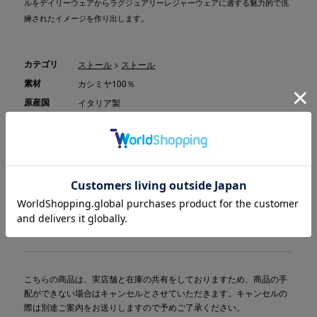
ルをデイリーウェアからラグジュアリーレジャーウェアに適する魅力的で洗
練されたイメージを作り出します。
カテゴリ
ストール
>
ストール
素材
カシミヤ100％
原産国
イタリア製
商品コード
1001223132000
(お問い合わせの際には、上記商品コードをお伝え下さ
い。)
品番
108/31
雑誌掲載
LEON 2024年2月号 掲載
こちらの商品は、実店舗と在庫の共有をしておりますため、商品の手
配ができない場合はキャンセルとさせていただきます。キャンセルの
際は別途ご案内をお送りしますので予めご了承ください。