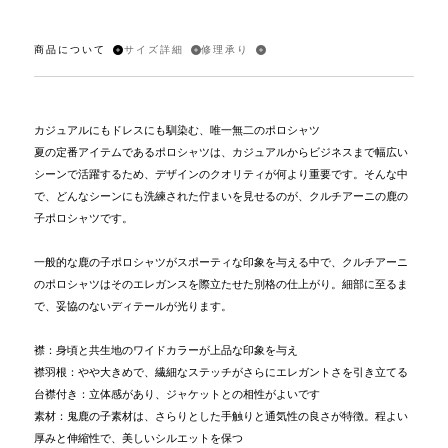
商品について
サイズ詳細
修理承り
カジュアルにもドレスにも馴染む、唯一無二のポロシャツ
夏の定番アイテムであるポロシャツは、カジュアルからビジネスまで幅広い
シーンで活躍するため、デザインのクオリティが何より重要です。そんな中
で、どんなシーンにも洗練された佇まいを見せるのが、クルチアーニの鹿の
子ポロシャツです。
一般的な鹿の子ポロシャツがスポーティな印象を与える中で、クルチアーニ
のポロシャツはそのエレガンスを際立たせた別格の仕上がり。細部に至るま
で、妥協のないディテールが光ります。
襟：身頃と共生地のワイドカラーが上品な印象を与え
襟羽根：やや大きめで、繊細なステッチがさらにエレガントさを引き立てる
台襟付き：立体感があり、ジャケットとの相性がよいです
素材：鬼鹿の子素材は、さらりとした手触りと通気性の良さが特徴。程よい
厚みと伸縮性で、美しいシルエットを保つ