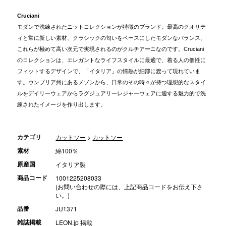
Cruciani
モダンで洗練されたニットコレクションが特徴のブランド。最高のクオリテ
ィと常に新しい素材、クラシックの匂いをベースにしたモダンなバランス、
これらが極めて高い次元で実現されるのがクルチアーニなのです。Cruciani
のコレクションは、エレガントなライフスタイルに最適で、着る人の個性に
フィットするデザインで、「イタリア」の情熱が細部に渡って現れていま
す。ウンブリア州にあるメゾンから、日常のその時々が持つ理想的なスタイ
ルをデイリーウェアからラグジュアリーレジャーウェアに適する魅力的で洗
練されたイメージを作り出します。
カテゴリ
カットソー
>
カットソー
素材
綿100％
原産国
イタリア製
商品コード
1001225208033
(お問い合わせの際には、上記商品コードをお伝え下さ
い。)
品番
JU1371
雑誌掲載
LEON.jp 掲載