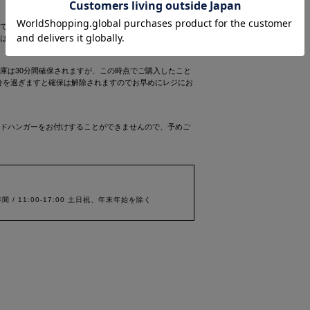
ておりますため、商品の手配ができない場合はキャンセ
は別途ご案内をお送りしますので予めご了承ください。
庫は30分間確保されますが、この時点でご購入したこと
0分を過ぎますと確保は解除されますのでお早めにレジにお
ドハンガーをお付けすることができませんので、予めご
間 / 11:00-17:00 土日祝、年末年始を除く