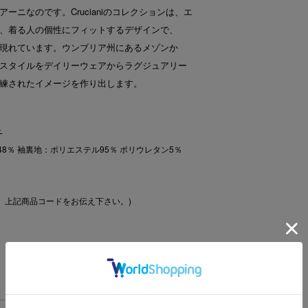
ーニなのです。Crucianiのコレクションは、エ
、着る人の個性にフィットするデザインで、
現れています。ウンブリア州にあるメゾンか
スタイルをデイリーウェアからラグジュアリー
練されたイメージを作り出します。
ト
48％ 袖裏地：ポリエステル95％ ポリウレタン5％
、上記商品コードをお伝え下さい。)