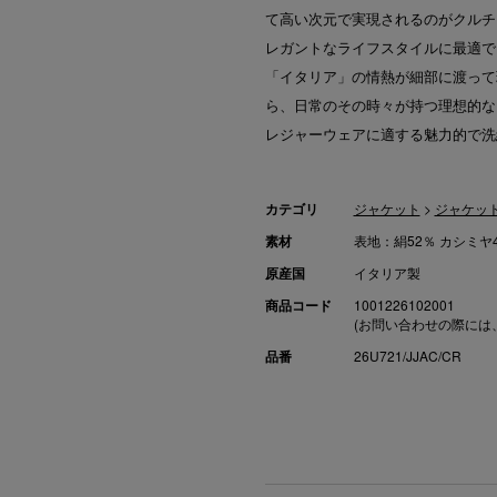
て高い次元で実現されるのがクルチア
レガントなライフスタイルに最適で
「イタリア」の情熱が細部に渡って
ら、日常のその時々が持つ理想的な
レジャーウェアに適する魅力的で洗
カテゴリ
ジャケット
>
ジャケッ
素材
表地：絹52％ カシミヤ
原産国
イタリア製
商品コード
1001226102001
(お問い合わせの際には
品番
26U721/JJAC/CR