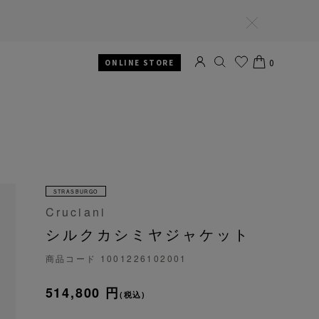
閉
じ
る
0
ONLINE STORE
SEARCH
お気
CART
に入
り
STRASBURGO
Cruciani
シルクカシミヤジャケット
商品コード
1001226102001
514,800 円
(税込)