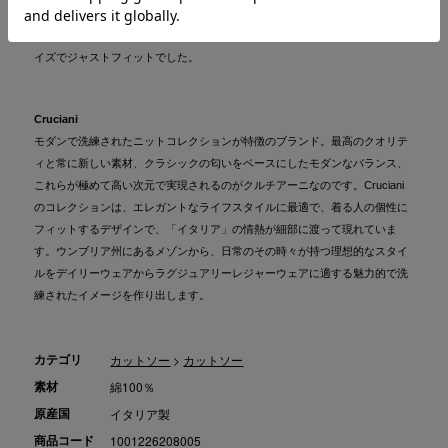
足しをおすすめしたい、CRUCIANIを代表する名品です。サイズ感はややコ
ンパクトな設計のため、普段ジャケット46サイズを着用している私は、48サ
イズでジャストフィットでした。
Cruciani
モダンで洗練されたニットコレクションが特徴のブランド。最高のクオリテ
ィと常に新しい素材、クラシックの匂いをベースにしたモダンなバランス、
これらが極めて高い次元で実現されるのがクルチアーニなのです。Cruciani
のコレクションは、エレガントなライフスタイルに最適で、着る人の個性に
フィットするデザインで、「イタリア」の情熱が細部に渡って現れていま
す。ウンブリア州にあるメゾンから、日常のその時々が持つ理想的なスタイ
ルをデイリーウェアからラグジュアリーレジャーウェアに適する魅力的で洗
練されたイメージを作り出します。
カテゴリ
カットソー
>
カットソー
素材
綿100％
原産国
イタリア製
商品コード
1001226208005