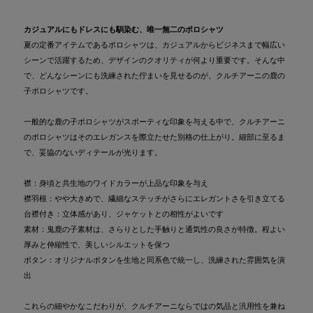
カジュアルにもドレスにも馴染む、唯一無二のポロシャツ
夏の定番アイテムであるポロシャツは、カジュアルからビジネスまで幅広い
シーンで活躍するため、デザインのクオリティが何より重要です。そんな中
で、どんなシーンにも洗練された佇まいを見せるのが、クルチアーニの鹿の
子ポロシャツです。
一般的な鹿の子ポロシャツがスポーティな印象を与える中で、クルチアーニ
のポロシャツはそのエレガンスを際立たせた別格の仕上がり。細部に至るま
で、妥協のないディテールが光ります。
襟：身頃と共生地のワイドカラーが上品な印象を与え
襟羽根：やや大きめで、繊細なステッチがさらにエレガントさを引き立てる
台襟付き：立体感があり、ジャケットとの相性がよいです
素材：鬼鹿の子素材は、さらりとした手触りと通気性の良さが特徴。程よい
厚みと伸縮性で、美しいシルエットを保つ
ボタン：オリジナルボタンを生地と同系色で統一し、洗練された雰囲気を演
出
これらの細やかなこだわりが、クルチアーニならではの気品と汎用性を兼ね