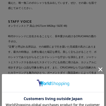
備えた、唯一無二のポロシャツを生み出しています。ぜひ、その違いを肌で
感じてみてください。
STAFF VOICE
オンラインストア 高山 (H171cm W62kg / SIZE 48)
時代やトレンドに左右されることなく、長年愛され続けるCRUCIANIの鹿の
子ポロ。
“定番”と呼ばれる所以は、その細部にまで行き届いた完成度の高さにありま
す。最大の特徴は、台襟を備えた端正な襟元。美しく立ち上がることで、ポ
ロシャツでありながらもどこかドレッシーな佇まいを演出します。ジャケッ
トとスラックスを合わせたスタイリングにも自然に溶け込み、カジュアルに
傾きすぎない上品な印象を保ちます。また、CRUCIANIならではの洗練され
たカラーリングも魅力のひとつ。ガーメントダイ（製品染め）によって生ま
れる奥行きのある色合いと、こなれた風合いが、大人の装いに静かな存在感
を添えます。生地には「鬼鹿の子」と呼ばれる、やや粗さを残した鹿の子素
材を採用。適度なハリとコシを備えつつ、盛夏でも快適に着用できる絶妙な
バランスに仕上げられています。一枚着としてはもちろん、ジャケットのイ
ンナーとしても完成された表情を持つ、まさに夏のワードローブに欠かせな
い一着。初めての方にはその完成度を、リピーターの方には色違いでの買い