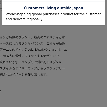
NIを代表する名品です。サイズ感はややコンパク
6サイズを着用している私は、48サイズでジャス
ョンが特徴のブランド。最高のクオリティと常
ベースにしたモダンなバランス、これらが極め
ーニなのです。Crucianiのコレクションは、エ
、着る人の個性にフィットするデザインで、
現れています。ウンブリア州にあるメゾンか
スタイルをデイリーウェアからラグジュアリー
練されたイメージを作り出します。
ー