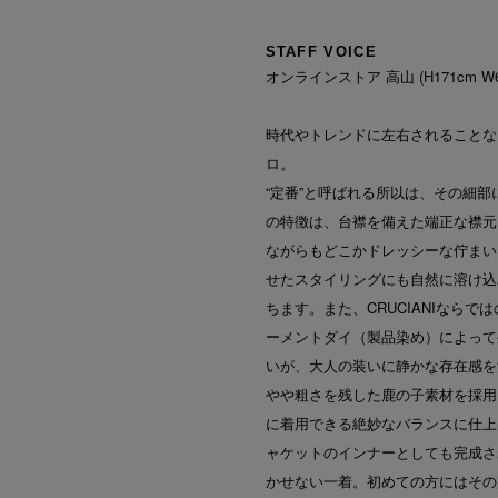
STAFF VOICE
オンラインストア 高山 (H171cm W62kg
時代やトレンドに左右されることなく
ロ。
“定番”と呼ばれる所以は、その細
の特徴は、台襟を備えた端正な襟元
ながらもどこかドレッシーな佇まい
せたスタイリングにも自然に溶け込
ちます。また、CRUCIANIなら
ーメントダイ（製品染め）によって
いが、大人の装いに静かな存在感を
やや粗さを残した鹿の子素材を採用
に着用できる絶妙なバランスに仕上
ャケットのインナーとしても完成さ
かせない一着。初めての方にはその