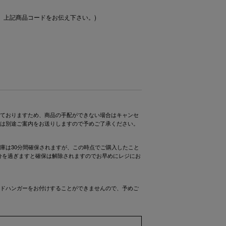
、上記商品コードをお伝え下さい。)
ておりますため、商品の手配ができない場合はキャンセ
は別途ご案内をお送りしますので予めご了承ください。
庫は30分間確保されますが、この時点でご購入したこと
0分を過ぎますと確保は解除されますのでお早めにレジにお
ドハンガーをお付けすることができませんので、予めご