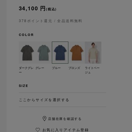
34,100 円
(税込)
378ポイント還元
/ 全品送料無料
COLOR
ダークグレ
グレー
ブルー
ブロンズ
ライトベー
ー
ジュ
SIZE
ここからサイズを選択する
店舗在庫を確認する
お気に入りアイテム登録