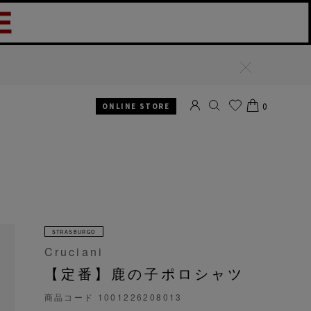
閉
じ
る
0
ONLINE STORE
SEARCH
お気
CART
に入
り
STRASBURGO
Cruciani
【定番】鹿の子ポロシャツ
商品コード
1001226208013