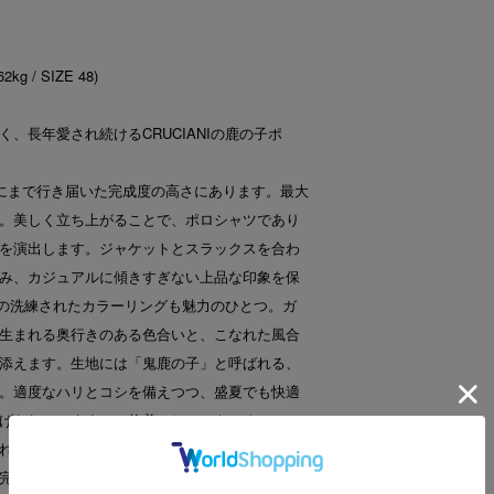
 / SIZE 48)
、長年愛され続けるCRUCIANIの鹿の子ポ
部にまで行き届いた完成度の高さにあります。最大
。美しく立ち上がることで、ポロシャツであり
を演出します。ジャケットとスラックスを合わ
み、カジュアルに傾きすぎない上品な印象を保
ではの洗練されたカラーリングも魅力のひとつ。ガ
生まれる奥行きのある色合いと、こなれた風合
添えます。生地には「鬼鹿の子」と呼ばれる、
。適度なハリとコシを備えつつ、盛夏でも快適
げられています。一枚着としてはもちろん、ジ
れた表情を持つ、まさに夏のワードローブに欠
完成度を、リピーターの方には色違いでの買い