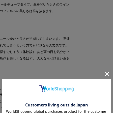
ィールチューブタイプ。傘を開いたときのライン
のフォルムの美しさは群を抜きます。
ニール傘だと良さが半減してしまいます。 意外
れてしまうという方でもFOXなら大丈夫です。
探すでしょう（体験談） あと雨の日も気分が上
所作も美しくなるはず。 大人ならぜひ良い傘を
、英国細身傘の代名詞として人々に認知されて
ラブランドです。軽量のスチールフレームの８
ける、重すぎない、開いているときも美しい、
トリア女王の時代から変わる事なく、木型によ