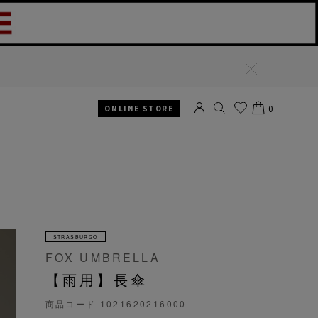
閉
じ
る
0
ONLINE STORE
SEARCH
お気
CART
に入
り
STRASBURGO
FOX UMBRELLA
【雨用】長傘
商品コード
1021620216000