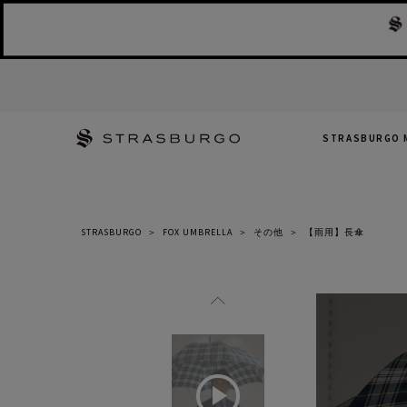
STRASBURGO 
STRASBURGO
＞
FOX UMBRELLA
＞
その他
＞
【雨用】長傘