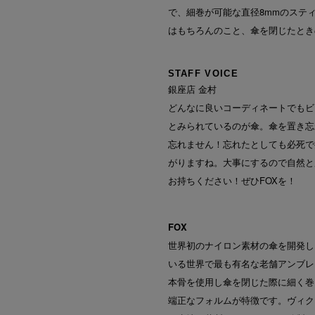
で、細巻が可能な直径8mmのステ
はもちろんのこと、傘を閉じたとき
STAFF VOICE
銀座店 金村
どんなに良いコーディネートでもビ
とみられているのが傘。傘を置き忘
忘れません！忘れたとしても必死で
がりますね。大事にするので自然と
お持ちください！ぜひFOXを！
FOX
世界初のナイロン素材の傘を開発し
いる世界で最も有名な老舗アンブレ
本骨を使用し傘を閉じた際に細く巻
端正なフォルムが特徴です。ヴィク