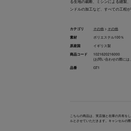
る生地の裁断、ミシンによる縫製、
ンドルの加工など、すべての工程が
カテゴリ
その他
>
その他
素材
ポリエステル100％
原産国
イギリス製
商品コード
1021620216000
(お問い合わせの際には
品番
GT1
こちらの商品は、実店舗と在庫の共有をし
ルとさせていただきます。キャンセルの際