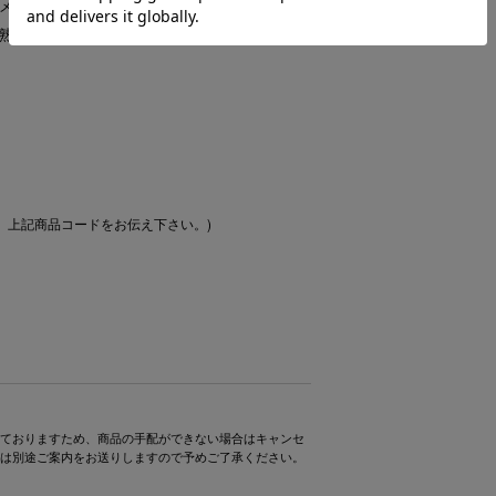
メタルフレームの組み立て、各種自然素材のハ
熟練の職人の手により行われています。
、上記商品コードをお伝え下さい。)
ておりますため、商品の手配ができない場合はキャンセ
は別途ご案内をお送りしますので予めご了承ください。