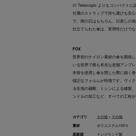
の Telescopic よりもコン
付属のストラップで持ち運びも安心
で、雨の日はもちろん、日差しの強
仕立てられた傘は、実用性だけでな
FOX
世界初のナイロン素材の傘を開発し
いる世界で最も有名な老舗アンブレ
本骨を使用し傘を閉じた際に細く巻
端正なフォルムが特徴です。ヴィク
る生地の裁断、ミシンによる縫製、
ンドルの加工など、すべての工程が
カテゴリ
その他
>
その他
素材
ポリエステル100％
原産国
イングランド製