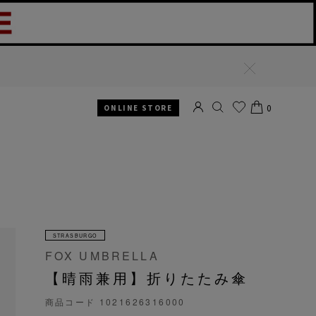
閉
じ
る
0
ONLINE STORE
SEARCH
お気
CART
に入
り
STRASBURGO
FOX UMBRELLA
【晴雨兼用】折りたたみ傘
商品コード
1021626316000