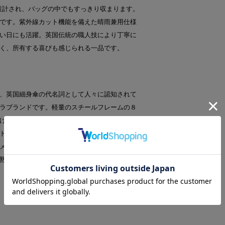
パクトに設計され、バッグの中でもすっきり収まります。
です。紫外線カット機能を備えた晴雨兼用仕様
い日にも活躍。英国伝統の職人技により丁寧に
く、所有する喜びも感じられる一品です。
、英国細身傘の代名詞として人々に認知されて
ラブランドです。軽量のスチールフレームの８
ける、重すぎない、開いているときも美しい、
トリア女王の時代から変わる事なく、木型によ
メタルフレームの組み立て、各種自然素材のハ
熟練の職人の手により行われています。