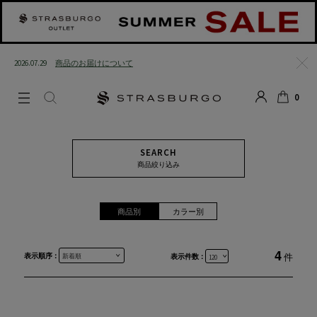
2026.07.29
商品のお届けについて
閉じる
0
LOGIN
SEARCH
カート
SEARCH
商品絞り込み
商品別
カラー別
4
表示順序 :
件
表示件数 :