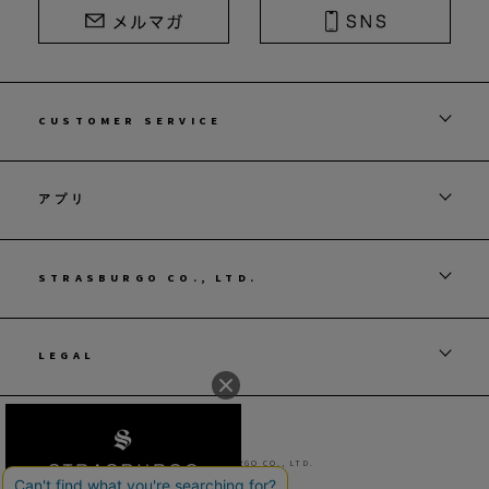
CUSTOMER SERVICE
アプリ
STRASBURGO CO., LTD.
LEGAL
© STRASBURGO CO., LTD.