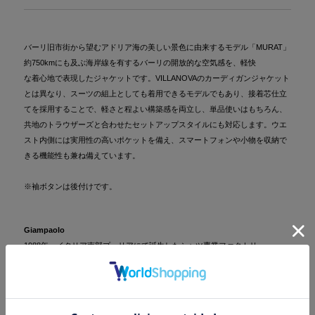
バーリ旧市街から望むアドリア海の美しい景色に由来するモデル「MURAT」
約750kmにも及ぶ海岸線を有するバーリの開放的な空気感を、軽快
な着心地で表現したジャケットです。VILLANOVAのカーディガンジャケット
とは異なり、スーツの組上としても着用できるモデルでもあり、接着芯仕立
てを採用することで、軽さと程よい構築感を両立し、単品使いはもちろん、
共地のトラウザーズと合わせたセットアップスタイルにも対応します。ウエ
スト内側には実用性の高いポケットを備え、スマートフォンや小物を収納で
きる機能性も兼ね備えています。
※袖ボタンは後付けです。
Giampaolo
1988年、イタリア南部プーリアにて誕生したシャツ専業ファクトリー、
GIAMPAOLO（ジャンパオロ）。創業者ステファノ・ジャンパオロ氏がルイ
ジ ボレッリでの経験を経て立ち上げたブランドは、イタリア製にこだわる高
品質なシャツ作りで評価を確立しました。ナポリスタイルをベースに、プー
リアの刺繍職人による繊細な手仕事を取り入れたコレクションは、気品と柔