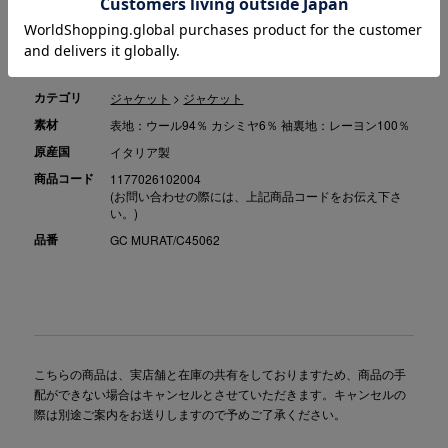
らかさを兼備。現在ではトータルウェアブランドとして進化を遂げていま
す。
カテゴリ
ジャケット
>
ジャケット
素材
表地：ウール94％ カシミヤ6％ 袖裏地：レーヨン100％
原産国
イタリア製
商品コード
1177026102004
(お問い合わせの際には、上記商品コードをお伝え下さ
い。)
品番
GC MURAT/C45062
こちらの商品は、実店舗と在庫の共有をしておりますため、商品の手
配ができない場合はキャンセルとさせていただきます。キャンセルの
際は別途ご案内をお送りしますので予めご了承ください。