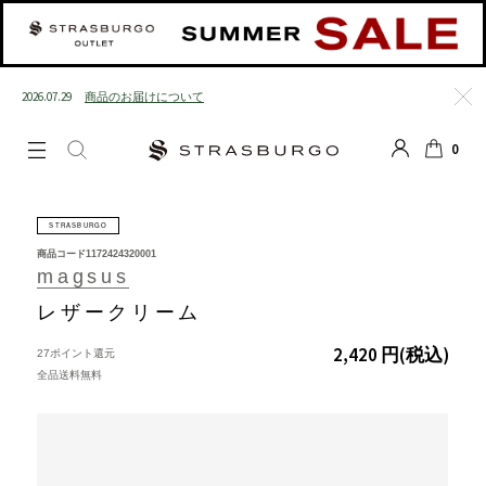
2026.07.29
商品のお届けについて
閉じる
0
LOGIN
SEARCH
カート
STRASBURGO
商品コード
1172424320001
magsus
レザークリーム
2,420 円
(税込)
27ポイント還元
全品送料無料