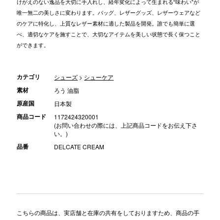
けがえのない逸品を大切に手入れし、経年変化によって生まれる“味わい”が
唯一無二の美しさに変わります。バッグ、レザーグッズ、レザーウェアなど
のケアに特化し、上質なレザー素材に適した製品を開発。誰でも簡単に選
べ、適切なケアを施すことで、大切なアイテムを美しい状態で長く保つこと
ができます。
カテゴリ
シューズ
>
シューケア
素材
ろう 油脂
原産国
日本製
商品コード
1172424320001
(お問い合わせの際には、上記商品コードをお伝え下さ
い。)
品番
DELCATE CREAM
こちらの商品は、実店舗と在庫の共有をしておりますため、商品の手