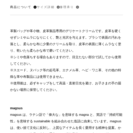
商品について
サイズ詳細
修理承り
革製バッグや革小物、皮革製品専用のデリケートクリームです。皮革を硬く
せずシミやムラになりにくく、艶と光沢を与えます。ブラシで表面の汚れを
落とし、柔らかな布に少量のクリームを取り、皮革の表面に薄くムラなく塗
り、乾いたら柔らかな布で磨いてください。
※シミや色落ちする場合もありますので、目立たない部分で試してから使用
してください。
※スエード、ヌバック等の起毛革、エナメル革、ヘビ・ワニ革、その他の特
殊な革や布製品には使用できません。
※使用後は、必ずキャップをして高温・直射日光を避け、お子さまの手の届
かない場所に保管してください。
magsus
magsus は、ラテン語で「偉大な」を意味する magna と、英語で「持続可能
性」を意味する sustainable を組み合わせた造語に由来しています。magsus
は、使い捨て文化に反対し、上質なアイテムを長く愛用する精神を提案。か