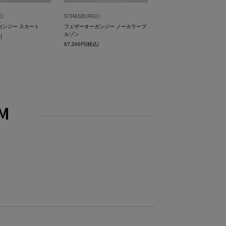
O
STRASBURGO
ガンジー スカート
フェザーオーガンジー ノーカラーブ
ルゾン
)
57,200円(税込)
M