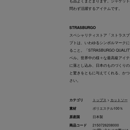
も品よくまとまります。ジャケット
問わず活躍するアイテムです。
STRASBURGO
スペシャリティストア「ストラスブ
プトは、いわゆるシンボルマークに
ること。「STRASBURGO QU
ベル。世界中の様々な最高級アイテ
に落とし込み、日本のものづくりの
と驚きをともに与えてくれる、かつ
さい。
カテゴリ
トップス
>
カットソー
素材
ポリエステル100％
原産国
日本製
商品コード
2150726208000
(お問い合わせの際には