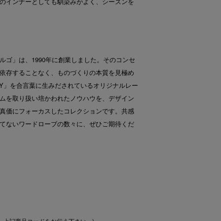
のインナーとしても馴染みがよく、シーズンを
ルゴ」は、1990年に創業しました。そのコンセ
依存することなく、ものづくりの本質を見極め
ALITY」を合言葉に生みだされているオリジナルレー
ムを取り扱い培かわれたノウハウを、デザイン
真価にフォーカスしたコレクションです。共感
てないワードローブの数々に、ぜひご期待くだ
、上記商品コードをお伝え下さい。)