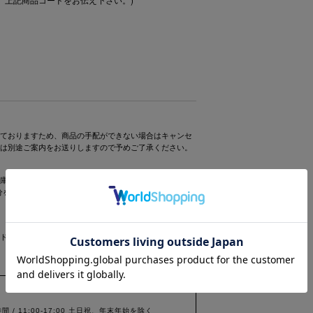
ておりますため、商品の手配ができない場合はキャンセ
は別途ご案内をお送りしますので予めご了承ください。
庫は30分間確保されますが、この時点でご購入したこと
0分を過ぎますと確保は解除されますのでお早めにレジにお
ドハンガーをお付けすることができませんので、予めご
間 / 11:00-17:00 土日祝、年末年始を除く