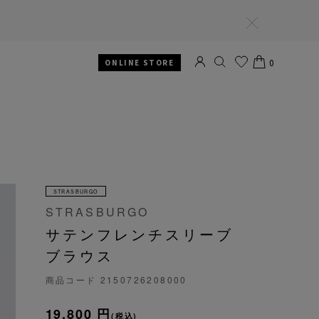
閉
じ
る
0
ONLINE STORE
SEARCH
お気
CART
に入
り
STRASBURGO
STRASBURGO
サテンフレンチスリーブ
ブラウス
商品コード
2150726208000
19,800 円
(税込)