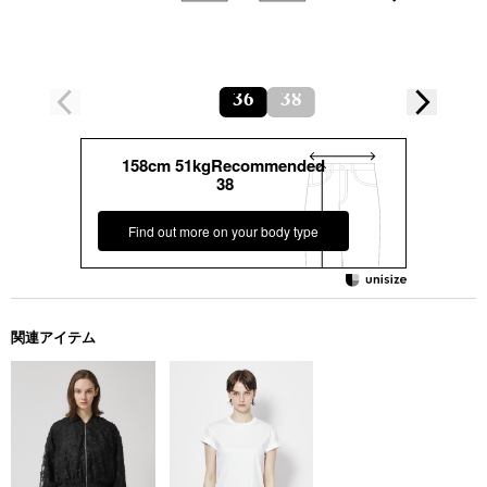
36
38
158cm 51kgRecommended
38
Find out more on your body type
関連アイテム