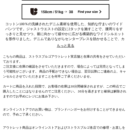
158cm / 51kg
38
Find your size
コットン100％の洗練されたデニム素材を使用した、知的な佇まいのワイド
パンツです。ジャストウエストの設定に2タックを施すことで、腰周りをす
っきりと見せつつ、裾に向かって緩やかに広がる構築的なワイドシルエット
を形作りました。デニムでありながらセンタープレスを効かせることで、カ
ジュアルに寄りすぎない端正な美しさを備えています。フロントにあしらわ
もっと見る
れたメタルボタンや、後ろ身頃のVステッチワークが静かなアクセントとな
り、ミニマルなデザインの中にモダンな個性を漂わせます。生地には反応染
こちらの商品は、ストラスブルゴアウトレット実店舗と在庫の共有をさせていただい
めを採用しているため、色落ちや色移りが起きにくく、日常の中で気兼ねな
ております。
くお召しいただける点も魅力です。シンプルなシャツやタイトなニットと合
ご注文後に在庫の確認をさせていただきますので、場合によっては完売となってしま
わせた、大人の余裕を感じさせるクリーンな着こなしが完成します。
う可能性がございます。 商品の手配ができない場合は、翌日以降にご連絡の上、キャ
ンセルとさせていただきますことを何卒ご了承くださいませ。
カートに商品を入れた段階で、お客様の在庫は30分間確保されますが、この時点でご
購入したことにはなりませんのでご注意ください。 30分を過ぎますと確保は解除され
ますのでお早めにレジにお進み下さい。
オンラインストアでのお買い物は、ブランドハンガーをお付けすることができません
ので、予めご了承ください。
アウトレット商品はオンラインストアおよびストラスブルゴ各店での修理・お直しを