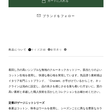
ブランドをフォロー
商品について
サイズ詳細
修理承り
着回し力の高いシンプルな無地のクルーネックカットソー。肌当たりのよい
コットン生地を使用し、快適な着心地を実現しています。気品漂う素材感は
イタリア名門ニットブランド、「Cruciani」が手がけているからこそ。ネッ
クラインは浅めに設定し、品の良さを感じさせる落ち着いた佇まいに。質の
高い素材と卓越した職人技術を活かしたコレクションをお確かめください。
定番27ゲージニットシリーズ
春夏はコットン、秋冬はウールを使用し、シーズンごとに異なる豊富なカラ