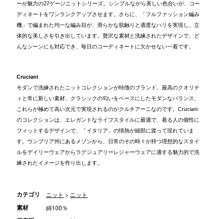
ーが魅力の27ゲージニットシリーズ。シンプルながら美しい色合いが、コー
ディネートをワンランクアップさせます。さらに、「フルファッション編み
機」で編まれた均一な編み目が、滑らかな肌触りと適度なハリを実現し、立
体的な美しさを引き出しています。贅沢な素材と洗練されたデザインで、ど
んなシーンにも対応でき、毎日のコーディネートに欠かせない一着です。
Cruciani
モダンで洗練されたニットコレクションが特徴のブランド。最高のクオリテ
ィと常に新しい素材、クラシックの匂いをベースにしたモダンなバランス、
これらが極めて高い次元で実現されるのがクルチアーニなのです。Cruciani
のコレクションは、エレガントなライフスタイルに最適で、着る人の個性に
フィットするデザインで、「イタリア」の情熱が細部に渡って現れていま
す。ウンブリア州にあるメゾンから、日常のその時々が持つ理想的なスタイ
ルをデイリーウェアからラグジュアリーレジャーウェアに適する魅力的で洗
練されたイメージを作り出します。
カテゴリ
ニット
>
ニット
素材
綿100％