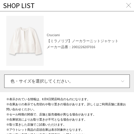
SHOP LIST
ア
イ
テ
ム
ペ
Cruciani
ー
ジ
【ミラノリブ】ノーカラーニットジャケット
に
メーカー品番：
2001226207016
戻
る
※表示されている情報は、
8月9日
閉店時点のものになります。
※在庫ありの表示でも売切れや取り置きの場合があります。詳しくはご利用店舗に直接お
問い合わせください。
※セール時期の関係で、店舗と販売価格が異なる場合があります。
※在庫状況によりお取り置きが不可となる場合があります。
※取り置きした店舗でご試着いただけます。
※アウトレット商品の店頭在庫は表示対象外となります。