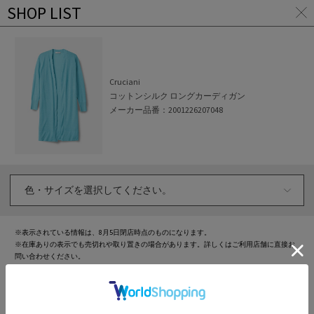
SHOP LIST
ア
イ
テ
ム
ペ
Cruciani
ー
ジ
コットンシルク ロングカーディガン
に
メーカー品番：
2001226207048
戻
る
※表示されている情報は、
8月5日
閉店時点のものになります。
※在庫ありの表示でも売切れや取り置きの場合があります。詳しくはご利用店舗に直接お
問い合わせください。
※セール時期の関係で、店舗と販売価格が異なる場合があります。
※在庫状況によりお取り置きが不可となる場合があります。
※取り置きした店舗でご試着いただけます。
※アウトレット商品の店頭在庫は表示対象外となります。