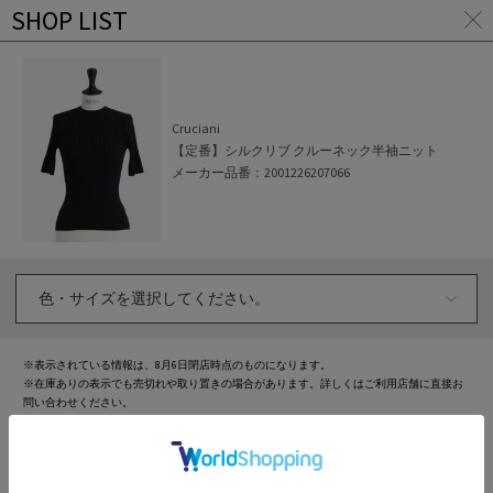
SHOP LIST
ア
イ
テ
ム
ペ
Cruciani
ー
ジ
【定番】シルクリブ クルーネック半袖ニット
に
メーカー品番：
2001226207066
戻
る
※表示されている情報は、
8月6日
閉店時点のものになります。
※在庫ありの表示でも売切れや取り置きの場合があります。詳しくはご利用店舗に直接お
問い合わせください。
※セール時期の関係で、店舗と販売価格が異なる場合があります。
※在庫状況によりお取り置きが不可となる場合があります。
※取り置きした店舗でご試着いただけます。
※アウトレット商品の店頭在庫は表示対象外となります。