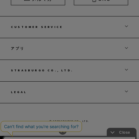
CUSTOMER SERVICE
アプリ
STRASBURGO CO., LTD.
LEGAL
© STRASBURGO CO., LTD.