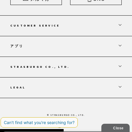
CUSTOMER SERVICE
アプリ
STRASBURGO CO., LTD.
LEGAL
© STRASBURGO CO., LTD.