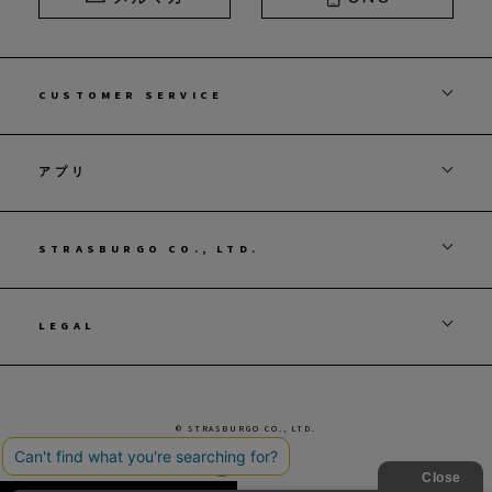
CUSTOMER SERVICE
アプリ
STRASBURGO CO., LTD.
LEGAL
© STRASBURGO CO., LTD.