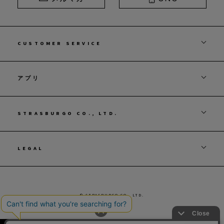
CUSTOMER SERVICE
アプリ
STRASBURGO CO., LTD.
LEGAL
© STRASBURGO CO., LTD.