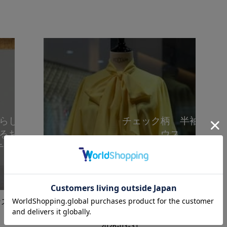
らしく🌸
チェック柄 半袖ブラ
るおすす
ウス
テム
ンズ
ストラスブルゴ 名古屋店ウィメンズ
INA
2026-03-31