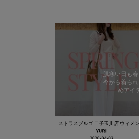
肌寒い日も春
今から着られ
めアイ
ストラスブルゴ 二子玉川店 ウィメ
YURI
2026-04-03