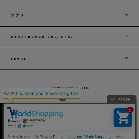
アプリ
STRASBURGO CO., LTD.
LEGAL
© STRASBURGO CO., LTD.