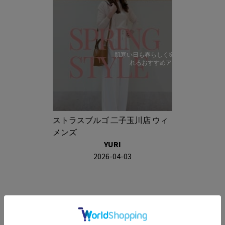
肌寒い日も春らしく🌸今から着ら
れるおすすめアイテム
ストラスブルゴ 二子玉川店 ウィ
メンズ
YURI
2026-04-03