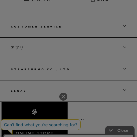
CUSTOMER SERVICE
アプリ
STRASBURGO CO., LTD.
LEGAL
© STRASBURGO CO., LTD.