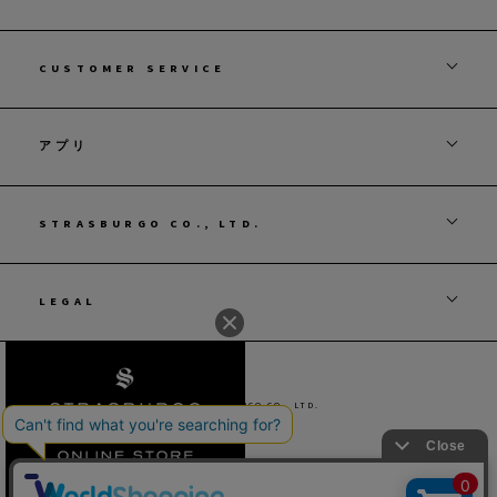
CUSTOMER SERVICE
アプリ
STRASBURGO CO., LTD.
LEGAL
© STRASBURGO CO., LTD.