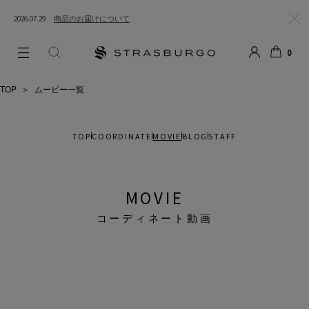
2026.07.29
商品のお届けについて
閉じ
0
る
LOGIN
SEARCH
カー
ト
TOP
＞
ムービー一覧
TOP
COORDINATE
MOVIE
BLOG
STAFF
MOVIE
コーディネート動画