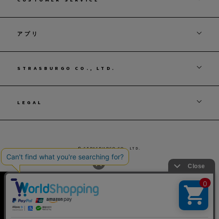
アプリ
STRASBURGO CO., LTD.
LEGAL
© STRASBURGO CO., LTD.