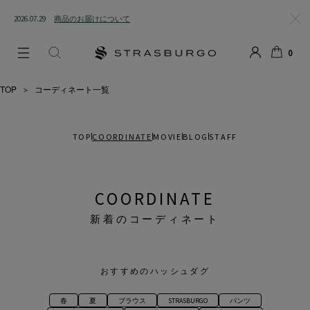
2026.07.29
商品のお届けについて
閉じ
0
る
LOGIN
SEARCH
カー
ト
TOP
＞
コーディネート一覧
TOP
COORDINATE
MOVIE
BLOG
STAFF
COORDINATE
新着のコーディネート
おすすめのハッシュダグ
春
夏
ブラウス
STRASBURGO
パンツ